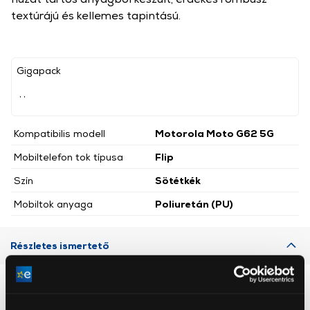
textúrájú és kellemes tapintású.
Gigapack
, ,
Kompatibilis modell
Motorola Moto G62 5G
Mobiltelefon tok típusa
Flip
Szín
Sötétkék
Mobiltok anyaga
Poliuretán (PU)
Részletes ismertető
Neked ajánljuk