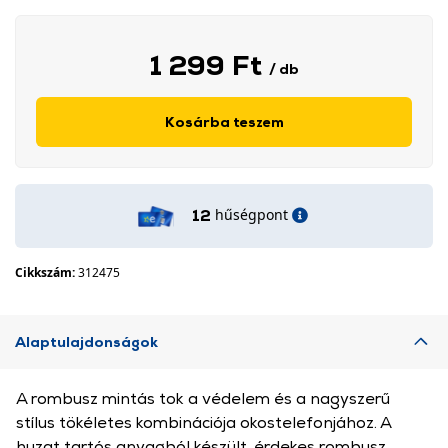
1 299 Ft
/ db
Kosárba teszem
hűségpont
12
Cikkszám:
312475
Alaptulajdonságok
A rombusz mintás tok a védelem és a nagyszerű
stílus tökéletes kombinációja okostelefonjához. A
huzat tartós anyagból készült, érdekes rombusz