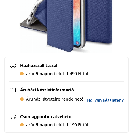
Házhozszállítással
akár
5 napon
belül, 1 490 Ft-tól
Áruházi készletinformáció
Áruházi átvételre rendelhető
Hol van készleten?
Csomagponton átvehető
akár
5 napon
belül, 1 190 Ft-tól