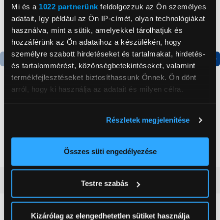
Mi és a
1022 partnerünk
feldolgozzuk az Ön személyes
adatait, így például az Ön IP-címét, olyan technológiákat
használva, mint a sütik, amelyekkel tárolhatjuk és
hozzáférünk az Ön adataihoz a készülékén, hogy
személyre szabott hirdetéseket és tartalmakat, hirdetés-
és tartalommérést, közönségbetekintéseket, valamint
Termék adatlap
Termék adatlap
termékfejlesztéseket biztosíthassunk Önnek. Ön dönt
arról, hogy ki használja az adatait és milyen célra.
Gorenje NRS8182KX Side
Gorenje N619EAXL4
Ha engedélyezi, a következőt is meg szeretnénk tenni:
by side hűtőszekrény
Alulfagyasztós
Részletek megjelenítése
Információgyűjtés az Ön földrajzi
kombinált hűtőszekrény
elhelyezkedéséről pár méteres pontossággal
199 999 Ft
179 999 Ft
Az Ön készülékén beazonosítása annak konkrét
Összes süti engedélyezése
tulajdonságainak (ujjlenyomat) aktív ellenőrzésével
Tudjon meg többet személyes adatainak feldolgozási
Vásárlói vélemények
(0)
Testre szabás
módjairól és adja meg preferenciáit a
Részletek
pontban
. Bármikor módosíthatja vagy visszavonhatja a
Sütinyilatkozathoz való hozzájárulását.
Kizárólag az elengedhetetlen sütiket használja
0