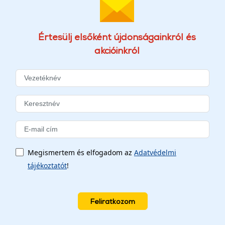
Értesülj elsőként újdonságainkról és
akcióinkról
Megismertem és elfogadom az
Adatvédelmi
tájékoztatót
!
Feliratkozom