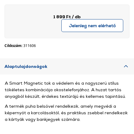
1 899 Ft
/ db
Jelenleg nem elérhető
Cikkszám:
311606
Alaptulajdonságok
A Smart Magnetic tok a védelem és a nagyszerű stílus
tökéletes kombinációja okostelefonjához. A huzat tartós
anyagból készült, érdekes textúrájú és kellemes tapintású.
A termék puha belsővel rendelkezik, amely megvédi a
képernyőt a karcolásoktól, és praktikus zsebbel rendelkezik
a kártyák vagy bankjegyek számára.