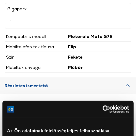
Gigapack
, ,
Kompatibilis modell
Motorola Moto G72
Mobiltelefon tok típusa
Flip
Szín
Fekete
Mobiltok anyaga
Műbőr
Részletes ismertető
Neked ajánljuk
Az Ön adatainak felelősségteljes felhasználása