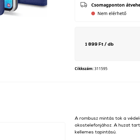
Csomagponton átveh
Nem elérhető
1 899 Ft
/ db
Cikkszám:
311595
A rombusz mintás tok a védel
okostelefonjához. A huzat tar
kellemes tapintású.