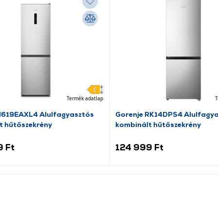
Termék adatlap
T
N619EAXL4 Alulfagyasztós
Gorenje RK14DPS4 Alulfagy
t hűtőszekrény
kombinált hűtőszekrény
9 Ft
124 999 Ft