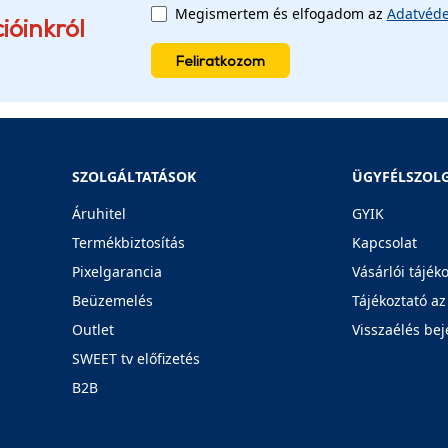
Megismertem és elfogadom az
Adatvéde
ióinkról
Feliratkozom
SZOLGÁLTATÁSOK
ÜGYFÉLSZOL
Áruhitel
GYIK
Termékbiztosítás
Kapcsolat
Pixelgarancia
Vásárlói tájék
Beüzemelés
Tájékoztató az
Outlet
Visszaélés bej
SWEET tv előfizetés
B2B