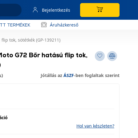
Bejelentkezés
Áruházkereső
OTT TERMÉKEK
lip tok, sötétkék (GP-139211)
oto G72 Bőr hatású flip tok,
)
Jótállás az
ÁSZF
-ben foglaltak szerint
s)
áció
Hol van készleten?