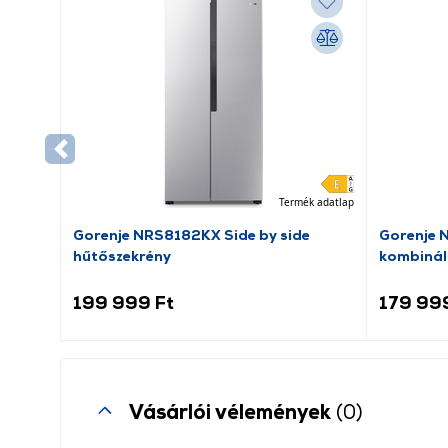
Termék adatlap
Gorenje NRS8182KX Side by side
Gorenje 
hűtőszekrény
kombinál
199 999 Ft
179 99
Vásárlói vélemények
(0)