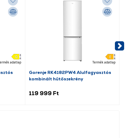
ermék adatlap
Termék adatlap
asztós
Gorenje RK4182PW4 Alulfagyasztós
Dreame
kombinált hűtőszekrény
porsz
119 999 Ft
69 9