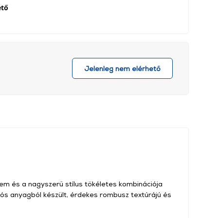
ető
Jelenleg nem elérhető
em és a nagyszerű stílus tökéletes kombinációja
tós anyagból készült, érdekes rombusz textúrájú és