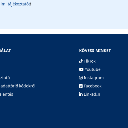
lmi tájékoztatót
!
GÁLAT
KÖVESS MINKET
TikTok
Youtube
oztató
Instagram
 adattörlő kódokról
Facebook
elentés
LinkedIn