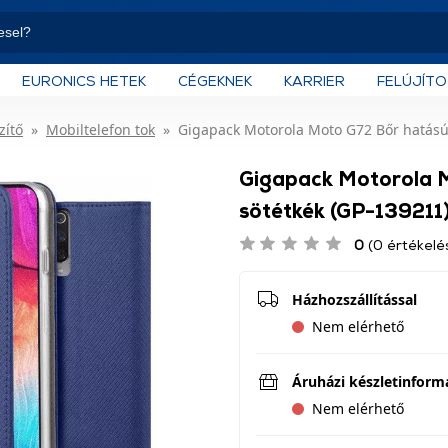
EURONICS HETEK
CÉGEKNEK
KARRIER
FELÚJÍT
zítő
Mobiltelefon tok
Gigapack Motorola Moto G72 Bőr hatású f
Gigapack Motorola M
sötétkék (GP-139211
0
(0 értékelé
Házhozszállítással
Nem elérhető
Áruházi készletinform
Nem elérhető