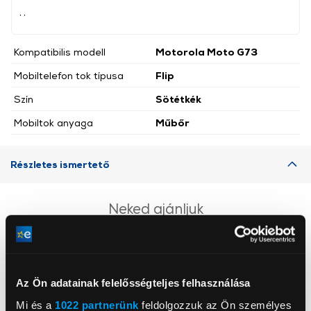
, ,
Kompatibilis modell
Motorola Moto G73
Mobiltelefon tok típusa
Flip
Szín
Sötétkék
Mobiltok anyaga
Műbőr
Részletes ismertető
Neked ajánljuk
Az Ön adatainak felelősségteljes felhasználása
Mi és a
1022 partnerünk
feldolgozzuk az Ön személyes