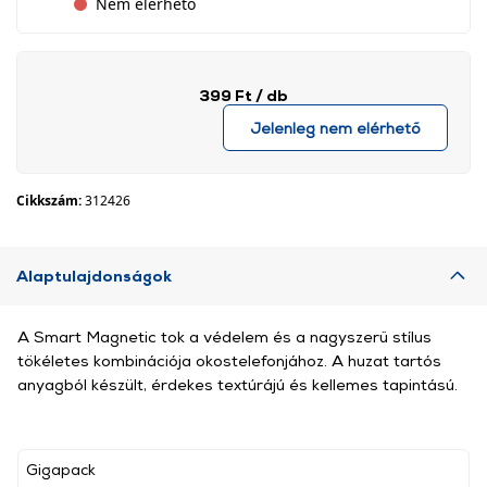
Nem elérhető
399 Ft
/ db
Jelenleg nem elérhető
Cikkszám:
312426
Alaptulajdonságok
A Smart Magnetic tok a védelem és a nagyszerű stílus
tökéletes kombinációja okostelefonjához. A huzat tartós
anyagból készült, érdekes textúrájú és kellemes tapintású.
Gigapack