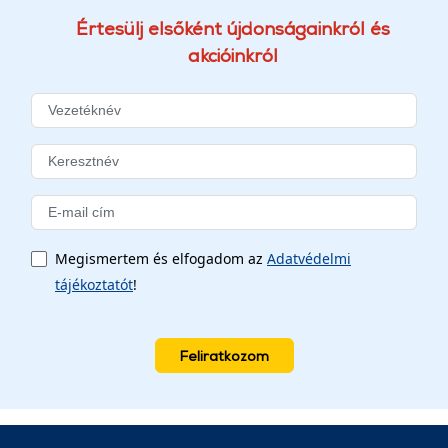
Értesülj elsőként újdonságainkról és
akcióinkról
Megismertem és elfogadom az
Adatvédelmi
tájékoztatót
!
Feliratkozom