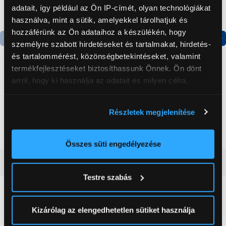
adatait, így például az Ön IP-címét, olyan technológiákat
használva, mint a sütik, amelyekkel tárolhatjuk és
hozzáférünk az Ön adataihoz a készülékén, hogy
személyre szabott hirdetéseket és tartalmakat, hirdetés-
Termék adatlap
Termék adatlap
és tartalommérést, közönségbetekintéseket, valamint
termékfejlesztéseket biztosíthassunk Önnek. Ön dönt
arról, hogy ki használja az adatait és milyen célra.
Gorenje NRS8182KX Side
Gorenje N619EAXL4
by side hűtőszekrény
Alulfagyasztós
Ha engedélyezi, a következőt is meg szeretnénk tenni:
kombinált hűtőszekrény
Részletek megjelenítése
Információgyűjtés az Ön földrajzi
199 999 Ft
179 999 Ft
elhelyezkedéséről pár méteres pontossággal
Az Ön készülékén beazonosítása annak konkrét
Összes süti engedélyezése
tulajdonságainak (ujjlenyomat) aktív ellenőrzésével
Vásárlói vélemények
(0)
Tudjon meg többet személyes adatainak feldolgozási
Testre szabás
módjairól és adja meg preferenciáit a
Részletek
pontban
. Bármikor módosíthatja vagy visszavonhatja a
0
Sütinyilatkozathoz való hozzájárulását.
Kizárólag az elengedhetetlen sütiket használja