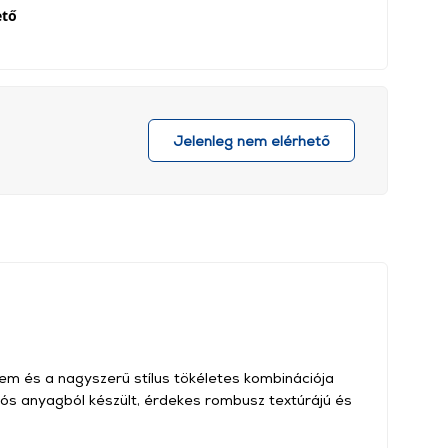
ető
Jelenleg nem elérhető
em és a nagyszerű stílus tökéletes kombinációja
tós anyagból készült, érdekes rombusz textúrájú és