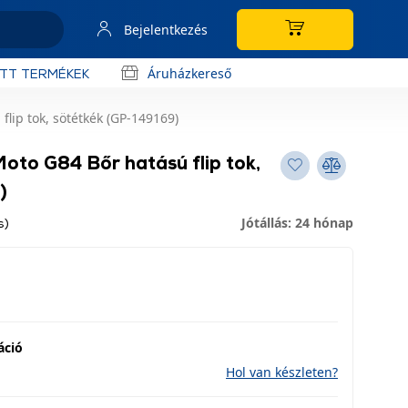
Bejelentkezés
Áruházkereső
OTT TERMÉKEK
lip tok, sötétkék (GP-149169)
oto G84 Bőr hatású flip tok,
)
Jótállás: 24 hónap
s)
áció
Hol van készleten?