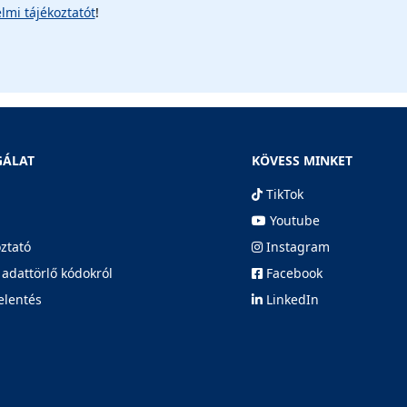
lmi tájékoztatót
!
GÁLAT
KÖVESS MINKET
TikTok
Youtube
oztató
Instagram
 adattörlő kódokról
Facebook
elentés
LinkedIn