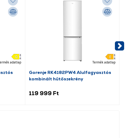
ermék adatlap
Termék adatlap
asztós
Gorenje RK4182PW4 Alulfagyasztós
Beko 
kombinált hűtőszekrény
elöltö
119 999 Ft
109 