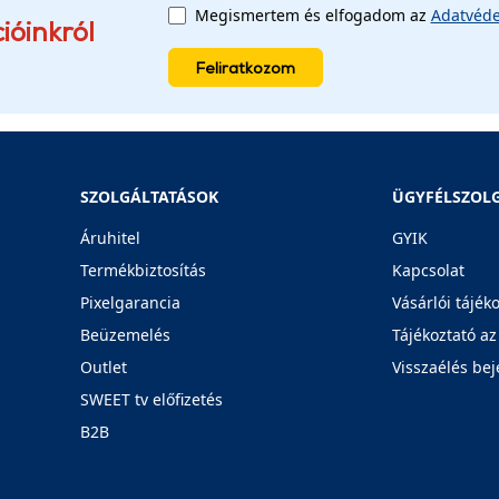
Megismertem és elfogadom az
Adatvéde
ióinkról
Feliratkozom
SZOLGÁLTATÁSOK
ÜGYFÉLSZOL
Áruhitel
GYIK
Termékbiztosítás
Kapcsolat
Pixelgarancia
Vásárlói tájék
Beüzemelés
Tájékoztató az
Outlet
Visszaélés bej
SWEET tv előfizetés
B2B