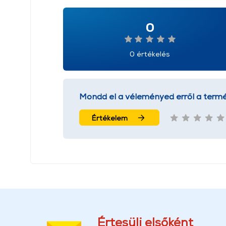
0
0 értékelés
Mondd el a véleményed erről a termé
Értékelem
Értesülj elsőként