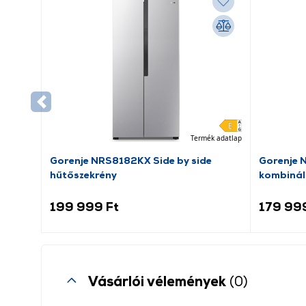
Termék adatlap
Gorenje NRS8182KX Side by side
Gorenje 
hűtőszekrény
kombinál
199 999 Ft
179 99
Vásárlói vélemények
(0)