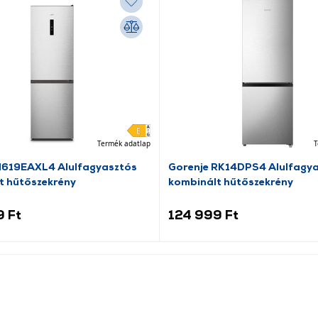
Termék adatlap
T
N619EAXL4 Alulfagyasztós
Gorenje RK14DPS4 Alulfagy
t hűtőszekrény
kombinált hűtőszekrény
9 Ft
124 999 Ft