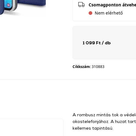
Csomagponton átveh
Nem elérhető
1 099 Ft
/ db
Cikkszám:
310883
A rombusz mintás tok a védel
okostelefonjához. A huzat tar
kellemes tapintású.