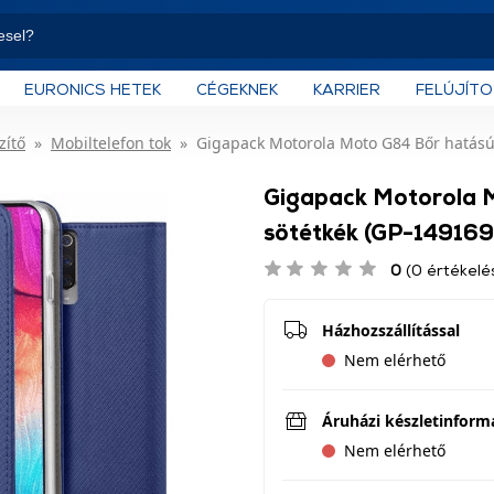
EURONICS HETEK
CÉGEKNEK
KARRIER
FELÚJÍT
zítő
Mobiltelefon tok
Gigapack Motorola Moto G84 Bőr hatású f
Gigapack Motorola M
sötétkék (GP-149169
0
(0 értékelé
Házhozszállítással
Nem elérhető
Áruházi készletinform
Nem elérhető