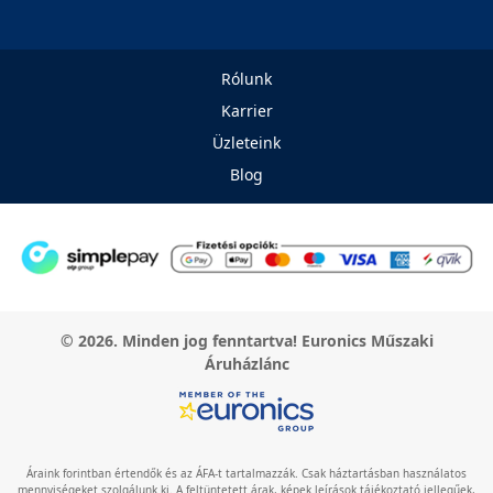
Rólunk
Karrier
Üzleteink
Blog
© 2026. Minden jog fenntartva! Euronics Műszaki
Áruházlánc
Áraink forintban értendők és az ÁFA-t tartalmazzák. Csak háztartásban használatos
mennyiségeket szolgálunk ki. A feltüntetett árak, képek leírások tájékoztató jellegűek,