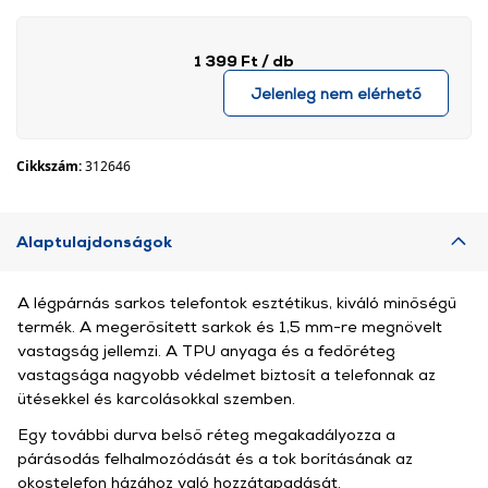
1 399 Ft
/ db
Jelenleg nem elérhető
Cikkszám:
312646
Alaptulajdonságok
A légpárnás sarkos telefontok esztétikus, kiváló minőségű
termék. A megerősített sarkok és 1,5 mm-re megnövelt
vastagság jellemzi. A TPU anyaga és a fedőréteg
vastagsága nagyobb védelmet biztosít a telefonnak az
ütésekkel és karcolásokkal szemben.
Egy további durva belső réteg megakadályozza a
párásodás felhalmozódását és a tok borításának az
okostelefon házához való hozzátapadását.