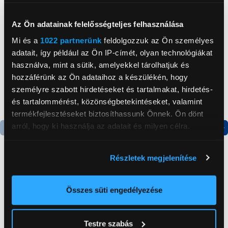
Neked ajánljuk
Az Ön adatainak felelősségteljes felhasználása
Mi és a
1022 partnerünk
feldolgozzuk az Ön személyes
adatait, így például az Ön IP-címét, olyan technológiákat
használva, mint a sütik, amelyekkel tárolhatjuk és
hozzáférünk az Ön adataihoz a készülékén, hogy
személyre szabott hirdetéseket és tartalmakat, hirdetés-
és tartalommérést, közönségbetekintéseket, valamint
termékfejlesztéseket biztosíthassunk Önnek. Ön dönt
arról, hogy ki használja az adatait és milyen célra.
Termék adatlap
Termék adatlap
Ha engedélyezi, a következőt is meg szeretnénk tenni:
Részletek megjelenítése
Információgyűjtés az Ön földrajzi
elhelyezkedéséről pár méteres pontossággal
Gorenje NRS8182KX Side
Gorenje N619EAXL4
by side hűtőszekrény
Alulfagyasztós
Az Ön készülékén beazonosítása annak konkrét
Összes süti engedélyezése
kombinált hűtőszekrény
tulajdonságainak (ujjlenyomat) aktív ellenőrzésével
199 999 Ft
179 999 Ft
Tudjon meg többet személyes adatainak feldolgozási
Testre szabás
módjairól és adja meg preferenciáit a
Részletek