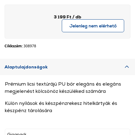
3 199 Ft
/ db
Jelenleg nem elérhető
Cikkszám:
308978
Alaptulajdonságok
Prémium licsi textúrájú PU bőr elegáns és elegáns
megjelenést kölcsönöz készüléked számára
Külön nyílások és készpénzrekesz hitelkártyák és
készpénz tárolására
Gigapack