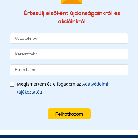
Értesülj elsőként újdonságainkról és
akcióinkról
Megismertem és elfogadom az
Adatvédelmi
tájékoztatót
!
Feliratkozom