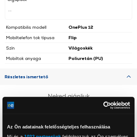
, ,
Kompatibilis modell
OnePlus 12
Mobiltelefon tok típusa
Flip
Szín
Világoskék
Mobiltok anyaga
Poliuretán (PU)
Részletes ismertető
Neked ajánljuk
Az Ön adatainak felelősségteljes felhasználása
Mi és a
1022 partnerünk
feldolgozzuk az Ön személyes