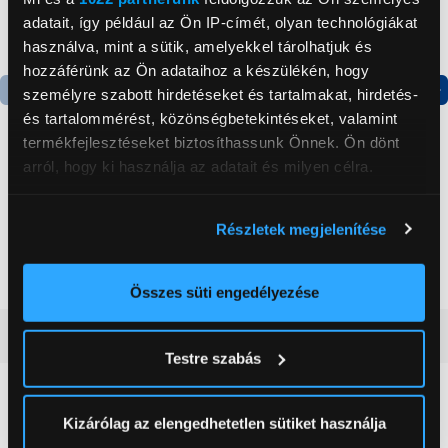
adatait, így például az Ön IP-címét, olyan technológiákat
használva, mint a sütik, amelyekkel tárolhatjuk és
hozzáférünk az Ön adataihoz a készülékén, hogy
személyre szabott hirdetéseket és tartalmakat, hirdetés-
Termék adatlap
Termék adatlap
és tartalommérést, közönségbetekintéseket, valamint
termékfejlesztéseket biztosíthassunk Önnek. Ön dönt
arról, hogy ki használja az adatait és milyen célra.
Gorenje NRS8182KX Side
Gorenje N619EAXL4
by side hűtőszekrény
Alulfagyasztós
Ha engedélyezi, a következőt is meg szeretnénk tenni:
kombinált hűtőszekrény
Részletek megjelenítése
Információgyűjtés az Ön földrajzi
199 999 Ft
179 999 Ft
elhelyezkedéséről pár méteres pontossággal
Az Ön készülékén beazonosítása annak konkrét
Összes süti engedélyezése
tulajdonságainak (ujjlenyomat) aktív ellenőrzésével
Vásárlói vélemények
(0)
Tudjon meg többet személyes adatainak feldolgozási
Testre szabás
módjairól és adja meg preferenciáit a
Részletek
pontban
. Bármikor módosíthatja vagy visszavonhatja a
0
Sütinyilatkozathoz való hozzájárulását.
Kizárólag az elengedhetetlen sütiket használja