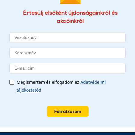
Értesülj elsőként újdonságainkról és
akcióinkról
Megismertem és elfogadom az
Adatvédelmi
tájékoztatót
!
Feliratkozom