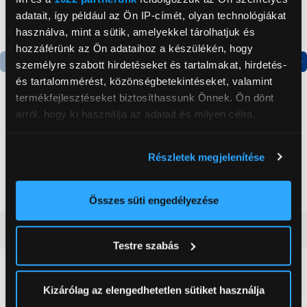
adatait, így például az Ön IP-címét, olyan technológiákat
használva, mint a sütik, amelyekkel tárolhatjuk és
hozzáférünk az Ön adataihoz a készülékén, hogy
személyre szabott hirdetéseket és tartalmakat, hirdetés-
Termék adatlap
Termék adatlap
és tartalommérést, közönségbetekintéseket, valamint
termékfejlesztéseket biztosíthassunk Önnek. Ön dönt
arról, hogy ki használja az adatait és milyen célra.
Gorenje NRS8182KX Side
Gorenje N619EAXL4
by side hűtőszekrény
Alulfagyasztós
Ha engedélyezi, a következőt is meg szeretnénk tenni:
kombinált hűtőszekrény
Részletek megjelenítése
Információgyűjtés az Ön földrajzi
199 999 Ft
179 999 Ft
elhelyezkedéséről pár méteres pontossággal
Az Ön készülékén beazonosítása annak konkrét
Összes süti engedélyezése
tulajdonságainak (ujjlenyomat) aktív ellenőrzésével
Vásárlói vélemények
(0)
Tudjon meg többet személyes adatainak feldolgozási
Testre szabás
módjairól és adja meg preferenciáit a
Részletek
pontban
. Bármikor módosíthatja vagy visszavonhatja a
0
Sütinyilatkozathoz való hozzájárulását.
Kizárólag az elengedhetetlen sütiket használja