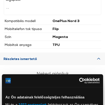
, ,
Kompatibilis modell
OnePlus Nord 3
Mobiltelefon tok típusa
Flip
Szín
Magenta
Mobiltok anyaga
TPU
Részletes ismertető
Neked ajánljuk
Az Ön adatainak felelősségteljes felhasználása
Mi és a
1022 partnerünk
feldolgozzuk az Ön személyes