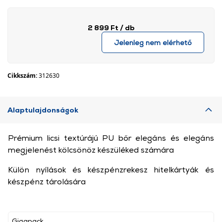
2 899 Ft
/ db
Jelenleg nem elérhető
Cikkszám:
312630
Alaptulajdonságok
Prémium licsi textúrájú PU bőr elegáns és elegáns
megjelenést kölcsönöz készüléked számára
Külön nyílások és készpénzrekesz hitelkártyák és
készpénz tárolására
Gigapack