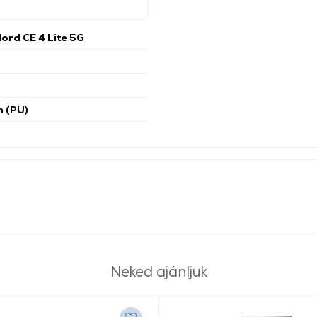
ord CE 4 Lite 5G
n (PU)
Neked ajánljuk