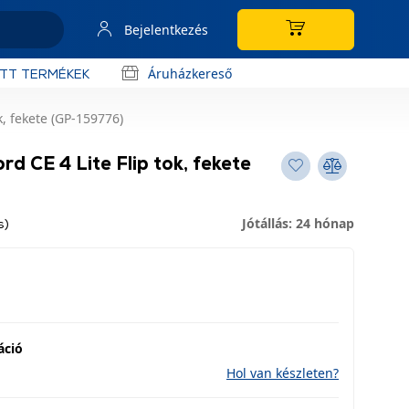
Bejelentkezés
Áruházkereső
OTT TERMÉKEK
, fekete (GP-159776)
d CE 4 Lite Flip tok, fekete
Jótállás: 24 hónap
s)
áció
Hol van készleten?