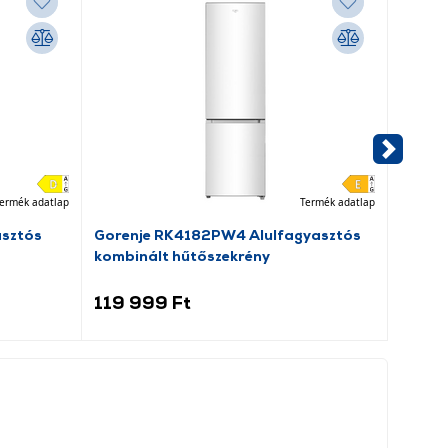
ermék adatlap
Termék adatlap
asztós
Gorenje RK4182PW4 Alulfagyasztós
Jocca
kombinált hűtőszekrény
119 999 Ft
99 9