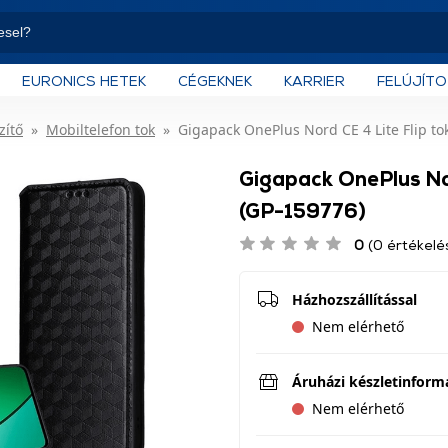
EURONICS HETEK
CÉGEKNEK
KARRIER
FELÚJÍT
zítő
Mobiltelefon tok
Gigapack OnePlus Nord CE 4 Lite Flip tok
Gigapack OnePlus Nor
(GP-159776)
0
(0 értékelé
Házhozszállítással
Nem elérhető
Áruházi készletinform
Nem elérhető