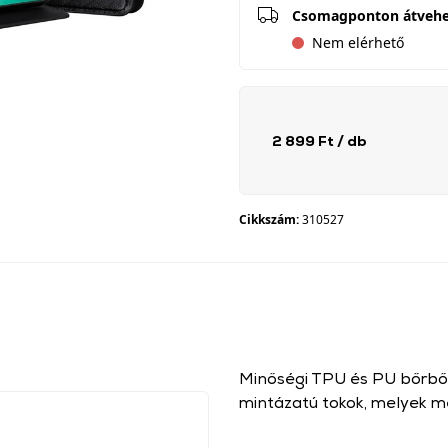
Csomagponton átveh
Nem elérhető
2 899 Ft
/ db
Cikkszám:
310527
Minőségi TPU és PU bőrből
mintázatú tokok, melyek mé