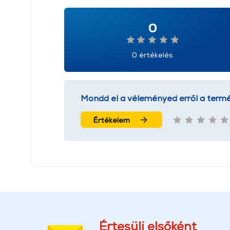
0
0 értékelés
Mondd el a véleményed erről a termé
Értékelem
Értesülj elsőként