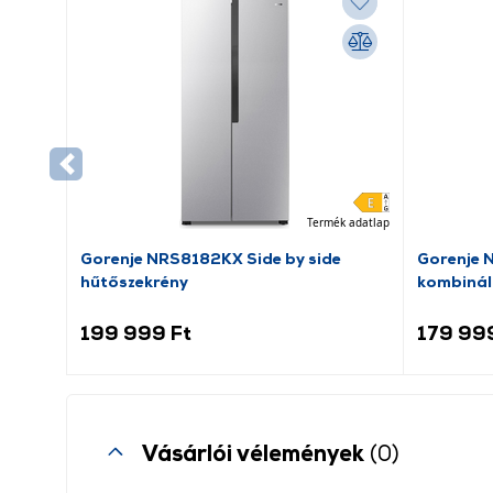
Termék adatlap
Gorenje NRS8182KX Side by side
Gorenje 
hűtőszekrény
kombinál
199 999 Ft
179 99
Vásárlói vélemények
(0)