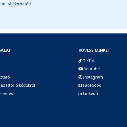
lmi tájékoztatót
!
GÁLAT
KÖVESS MINKET
TikTok
Youtube
oztató
Instagram
 adattörlő kódokról
Facebook
elentés
LinkedIn