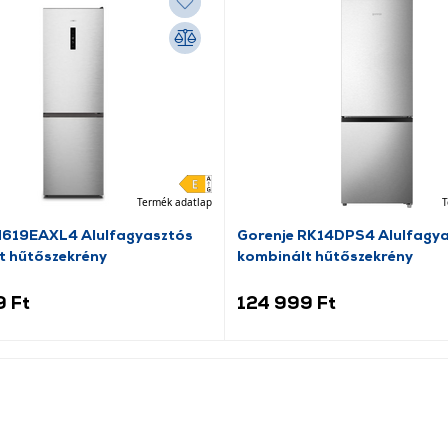
Termék adatlap
T
N619EAXL4 Alulfagyasztós
Gorenje RK14DPS4 Alulfagy
t hűtőszekrény
kombinált hűtőszekrény
9 Ft
124 999 Ft