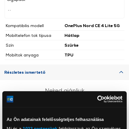
, ,
Kompatibilis modell
OnePlus Nord CE 4 Lite 5G
Mobiltelefon tok típusa
Hátlap
Szín
Szürke
Mobiltok anyaga
TPU
Részletes ismertető
Neked ajánljuk
Az Ön adatainak felelősségteljes felhasználása
Mi és a
1022 partnerünk
feldolgozzuk az Ön személyes