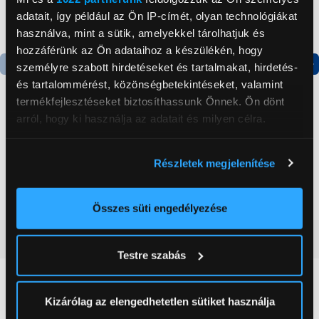
adatait, így például az Ön IP-címét, olyan technológiákat
használva, mint a sütik, amelyekkel tárolhatjuk és
hozzáférünk az Ön adataihoz a készülékén, hogy
személyre szabott hirdetéseket és tartalmakat, hirdetés-
Termék adatlap
Termék adatlap
és tartalommérést, közönségbetekintéseket, valamint
termékfejlesztéseket biztosíthassunk Önnek. Ön dönt
arról, hogy ki használja az adatait és milyen célra.
Gorenje NRS8182KX Side
Gorenje N619EAXL4
by side hűtőszekrény
Alulfagyasztós
Ha engedélyezi, a következőt is meg szeretnénk tenni:
kombinált hűtőszekrény
Részletek megjelenítése
Információgyűjtés az Ön földrajzi
199 999 Ft
179 999 Ft
elhelyezkedéséről pár méteres pontossággal
Az Ön készülékén beazonosítása annak konkrét
Összes süti engedélyezése
tulajdonságainak (ujjlenyomat) aktív ellenőrzésével
Vásárlói vélemények
(0)
Tudjon meg többet személyes adatainak feldolgozási
Testre szabás
módjairól és adja meg preferenciáit a
Részletek
pontban
. Bármikor módosíthatja vagy visszavonhatja a
0
Sütinyilatkozathoz való hozzájárulását.
Kizárólag az elengedhetetlen sütiket használja