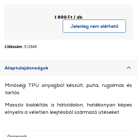
1 899 Ft
/ db
Jelenleg nem elérhető
Cikkszám:
312949
Alaptulajdonságok
Minőségi TPU anyagból készült, puha, rugalmas és
tartós
Masszív kialakítás a hátoldalon, hatékonyan képes
elnyelni a véletlen leejtésből származó ütéseket
Gigapack