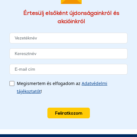
Értesülj elsőként újdonságainkról és
akcióinkról
Megismertem és elfogadom az
Adatvédelmi
tájékoztatót
!
Feliratkozom