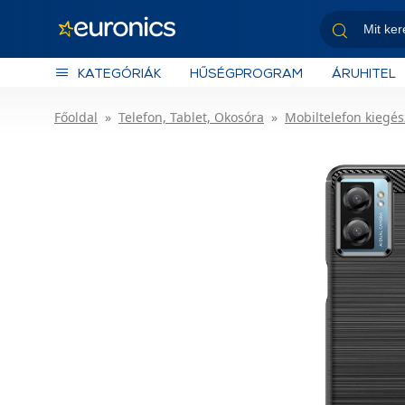
KATEGÓRIÁK
HŰSÉGPROGRAM
ÁRUHITEL
Főoldal
Telefon, Tablet, Okosóra
Mobiltelefon kiegés