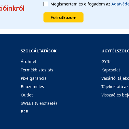
Megismertem és elfogadom az
Adatvéde
ióinkról
Feliratkozom
SZOLGÁLTATÁSOK
ÜGYFÉLSZOL
Áruhitel
GYIK
Termékbiztosítás
Kapcsolat
Pixelgarancia
Vásárlói tájék
Beüzemelés
Tájékoztató az
Outlet
Visszaélés bej
SWEET tv előfizetés
B2B