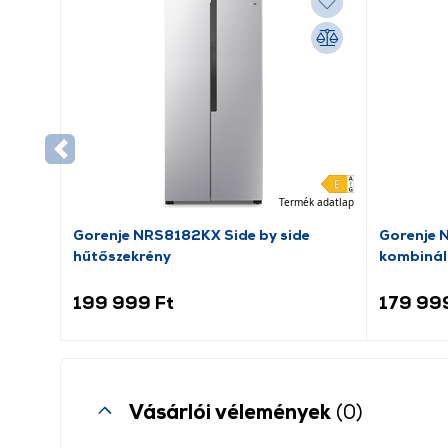
Termék adatlap
Gorenje NRS8182KX Side by side
Gorenje 
hűtőszekrény
kombinál
199 999 Ft
179 99
Vásárlói vélemények
(0)