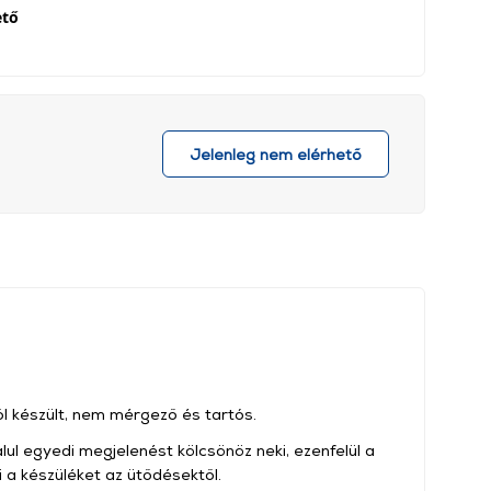
ető
Jelenleg nem elérhető
 készült, nem mérgező és tartós.
alul egyedi megjelenést kölcsönöz neki, ezenfelül a
 a készüléket az ütődésektől.