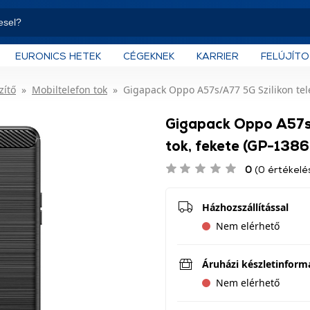
EURONICS HETEK
CÉGEKNEK
KARRIER
FELÚJÍT
zítő
Mobiltelefon tok
Gigapack Oppo A57s/A77 5G Szilikon tel
Gigapack Oppo A57s/
tok, fekete (GP-1386
0
(0 értékelé
Házhozszállítással
Nem elérhető
Áruházi készletinform
Nem elérhető