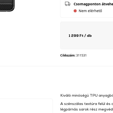
Csomagponton átveh
Nem elérhető
1 299 Ft
/ db
Cikkszám:
311531
Kiváló minőségű TPU anyagból
A szénszálas textúra felül és 
légpárnás sarok rész megvédi