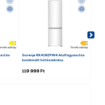
ermék adatlap
Termék adatlap
asztós
Gorenje RK4182PW4 Alulfagyasztós
Dreame
kombinált hűtőszekrény
porsz
119 999 Ft
69 9