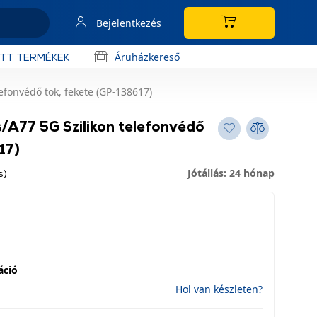
Bejelentkezés
Áruházkereső
OTT TERMÉKEK
efonvédő tok, fekete (GP-138617)
A77 5G Szilikon telefonvédő
17)
Jótállás: 24 hónap
s)
áció
Hol van készleten?