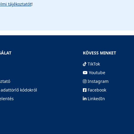
lmi tájékoztatót
!
GÁLAT
KÖVESS MINKET
TikTok
Youtube
oztató
Instagram
 adattörlő kódokról
Facebook
elentés
LinkedIn