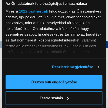
Az Ön adatainak felelősségteljes felhasználása
Mi és a
1022 partnerünk
feldolgozzuk az Ön személyes
adatait, így például az Ön IP-címét, olyan technológiákat
használva, mint a sütik, amelyekkel tárolhatjuk és
hozzáférünk az Ön adataihoz a készülékén, hogy
személyre szabott hirdetéseket és tartalmakat, hirdetés-
és tartalommérést, közönségbetekintéseket, valamint
termékfejlesztéseket biztosíthassunk Önnek. Ön dönt
Termék adatlap
Termék adatlap
arról, hogy ki használja az adatait és milyen célra.
Ha engedélyezi, a következőt is meg szeretnénk tenni:
Részletek megjelenítése
Gorenje NRS8182KX Side
Gorenje N619EAXL4
Információgyűjtés az Ön földrajzi
by side hűtőszekrény
Alulfagyasztós
elhelyezkedéséről pár méteres pontossággal
kombinált hűtőszekrény
Az Ön készülékén beazonosítása annak konkrét
Összes süti engedélyezése
199 999 Ft
179 999 Ft
tulajdonságainak (ujjlenyomat) aktív ellenőrzésével
Tudjon meg többet személyes adatainak feldolgozási
Testre szabás
módjairól és adja meg preferenciáit a
Részletek
Vásárlói vélemények
(0)
pontban
. Bármikor módosíthatja vagy visszavonhatja a