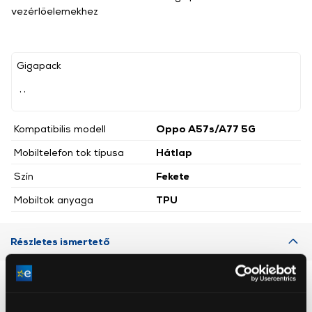
vezérlőelemekhez
Gigapack
, ,
Kompatibilis modell
Oppo A57s/A77 5G
Mobiltelefon tok típusa
Hátlap
Szín
Fekete
Mobiltok anyaga
TPU
Részletes ismertető
Neked ajánljuk