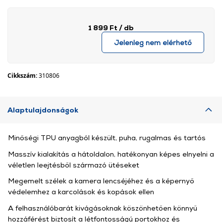
1 899 Ft
/ db
Jelenleg nem elérhető
Cikkszám:
310806
Alaptulajdonságok
Minőségi TPU anyagból készült, puha, rugalmas és tartós
Masszív kialakítás a hátoldalon, hatékonyan képes elnyelni a
véletlen leejtésből származó ütéseket
Megemelt szélek a kamera lencséjéhez és a képernyő
védelemhez a karcolások és kopások ellen
A felhasználóbarát kivágásoknak köszönhetően könnyű
hozzáférést biztosít a létfontosságú portokhoz és