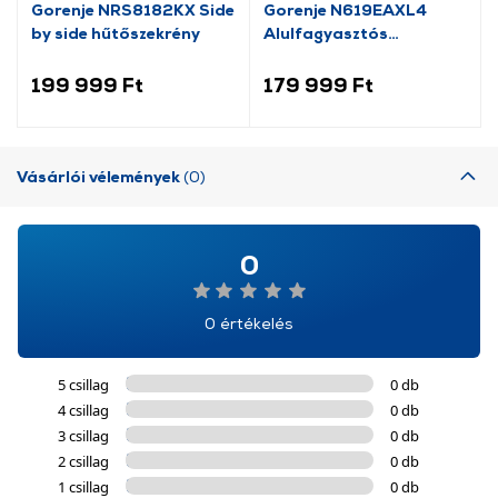
Gorenje NRS8182KX Side
Gorenje N619EAXL4
by side hűtőszekrény
Alulfagyasztós
kombinált hűtőszekrény
199 999 Ft
179 999 Ft
Vásárlói vélemények
(0)
0
0 értékelés
5 csillag
0 db
4 csillag
0 db
3 csillag
0 db
2 csillag
0 db
1 csillag
0 db