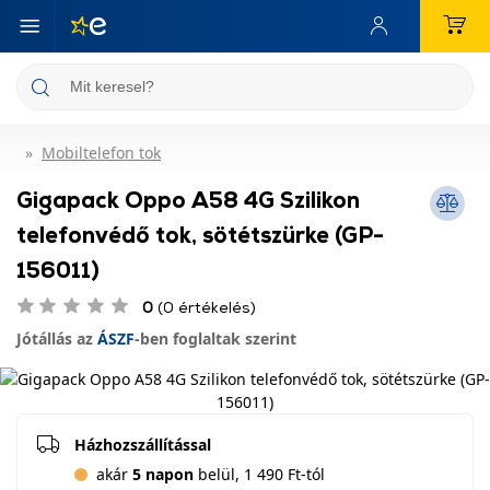
Mobiltelefon tok
Gigapack Oppo A58 4G Szilikon
telefonvédő tok, sötétszürke (GP-
156011)
0
(0 értékelés)
Jótállás az
ÁSZF
-ben foglaltak szerint
Házhozszállítással
akár
5 napon
belül, 1 490 Ft-tól