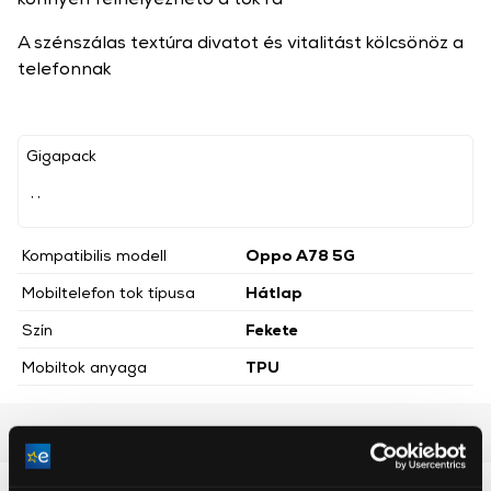
A szénszálas textúra divatot és vitalitást kölcsönöz a
telefonnak
Gigapack
, ,
Kompatibilis modell
Oppo A78 5G
Mobiltelefon tok típusa
Hátlap
Szín
Fekete
Mobiltok anyaga
TPU
Részletes ismertető