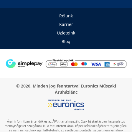
Rólunk
Karrier
Üzleteink
Blog
© 2026. Minden jog fenntartva! Euronics Műszaki
Áruházlánc
Áraink forintban értendők és az ÁFA-t tartalmazzák. Csak háztartásban használatos
mennyiségeket szolgálunk ki. A feltüntetett árak, képek leírások tájékoztató jellegűek,
és nem minősülnek ajánlattételnek, az esetleges pontatlanságért nem vállalunk