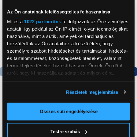
Neked ajánljuk
Az Ön adatainak felelősségteljes felhasználása
Mi és a
1022 partnerünk
feldolgozzuk az Ön személyes
adatait, így például az Ön IP-címét, olyan technológiákat
használva, mint a sütik, amelyekkel tárolhatjuk és
hozzáférünk az Ön adataihoz a készülékén, hogy
személyre szabott hirdetéseket és tartalmakat, hirdetés-
és tartalommérést, közönségbetekintéseket, valamint
termékfejlesztéseket biztosíthassunk Önnek. Ön dönt
arról, hogy ki használja az adatait és milyen célra.
Termék adatlap
Termék adatlap
Ha engedélyezi, a következőt is meg szeretnénk tenni:
Részletek megjelenítése
Információgyűjtés az Ön földrajzi
Gorenje NRS8182KX Side
Gorenje N619EAXL4
elhelyezkedéséről pár méteres pontossággal
by side hűtőszekrény
Alulfagyasztós
Az Ön készülékén beazonosítása annak konkrét
Összes süti engedélyezése
kombinált hűtőszekrény
tulajdonságainak (ujjlenyomat) aktív ellenőrzésével
199 999 Ft
179 999 Ft
Tudjon meg többet személyes adatainak feldolgozási
Testre szabás
módjairól és adja meg preferenciáit a
Részletek