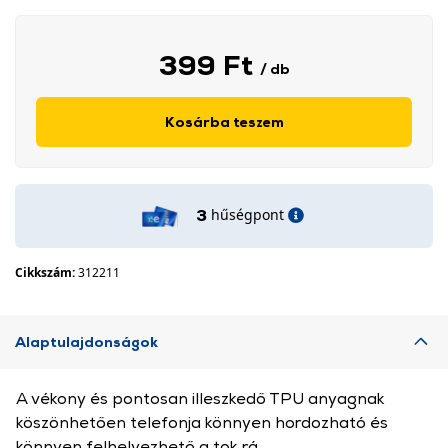
399 Ft
/ db
Kosárba teszem
hűségpont
3
Cikkszám:
312211
Alaptulajdonságok
A vékony és pontosan illeszkedő TPU anyagnak
köszönhetően telefonja könnyen hordozható és
könnyen felhelyezhető a tok rá