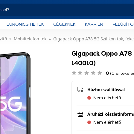
EURONICS HETEK
CÉGEKNEK
KARRIER
FELÚJÍT
zítő
Mobiltelefon tok
Gigapack Oppo A78 5G Szilikon tok, feke
Gigapack Oppo A78 5G
140010)
0
(0 értékelé
Házhozszállítással
Nem elérhető
Áruházi készletinform
Nem elérhető