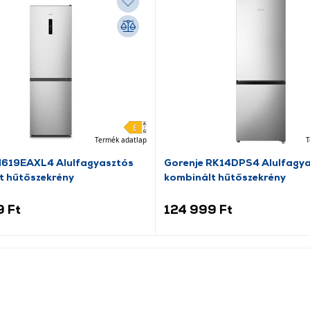
Termék adatlap
T
N619EAXL4 Alulfagyasztós
Gorenje RK14DPS4 Alulfagy
t hűtőszekrény
kombinált hűtőszekrény
9 Ft
124 999 Ft