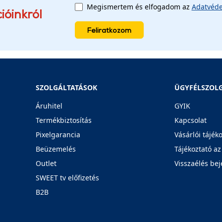
Megismertem és elfogadom az
Adatvéde
ióinkról
Feliratkozom
SZOLGÁLTATÁSOK
ÜGYFÉLSZOL
Áruhitel
GYIK
Termékbiztosítás
Kapcsolat
Pixelgarancia
Vásárlói tájék
Beüzemelés
Tájékoztató az
Outlet
Visszaélés bej
SWEET tv előfizetés
B2B