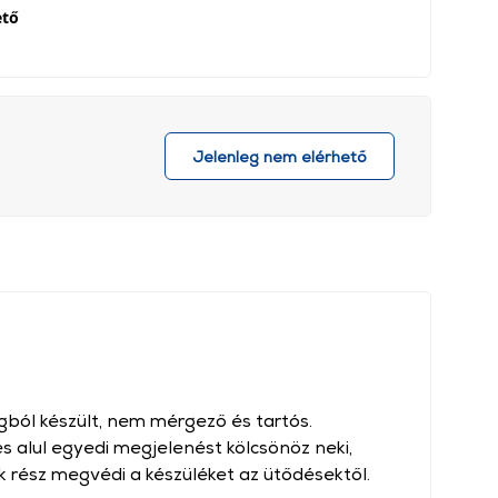
ető
Jelenleg nem elérhető
ból készült, nem mérgező és tartós.
és alul egyedi megjelenést kölcsönöz neki,
k rész megvédi a készüléket az ütődésektől.