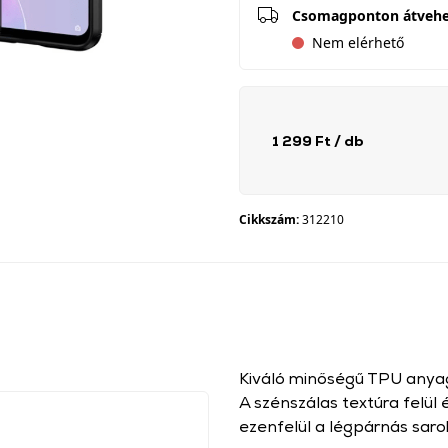
Csomagponton átveh
Nem elérhető
1 299 Ft
/ db
Cikkszám:
312210
Kiváló minőségű TPU anyag
A szénszálas textúra felül 
ezenfelül a légpárnás saro