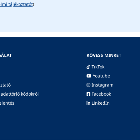
lmi tájékoztatót
!
GÁLAT
KÖVESS MINKET
TikTok
Youtube
oztató
Instagram
 adattörlő kódokról
Facebook
elentés
LinkedIn