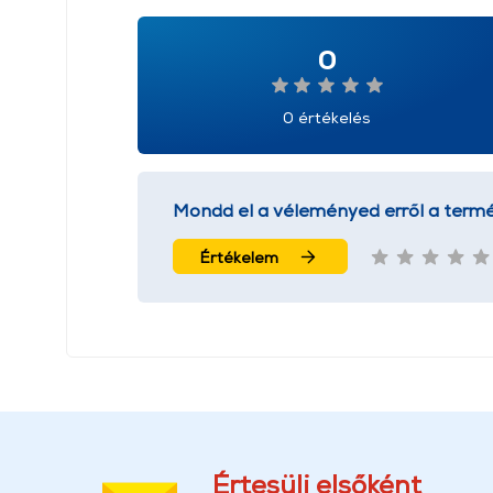
0
0 értékelés
Mondd el a véleményed erről a termé
Értékelem
Értesülj elsőként