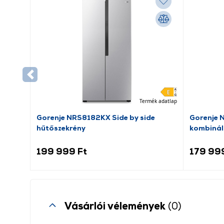
Termék adatlap
Gorenje NRS8182KX Side by side
Gorenje 
hűtőszekrény
kombinál
199 999 Ft
179 99
Vásárlói vélemények
(0)