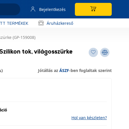
Bejelentkezés
Áruházkereső
OTT TERMÉKEK
szürke (GP-159008)
ilikon tok, világosszürke
Jótállás az
ÁSZF
-ben foglaltak szerint
s)
áció
Hol van készleten?