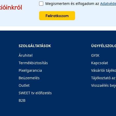
Megismertem és elfogadom az
Adatvéde
ióinkról
Feliratkozom
SZOLGÁLTATÁSOK
ÜGYFÉLSZOL
Áruhitel
GYIK
Termékbiztosítás
Kapcsolat
Pixelgarancia
Vásárlói tájék
Beüzemelés
Tájékoztató az
Outlet
Visszaélés bej
SWEET tv előfizetés
B2B