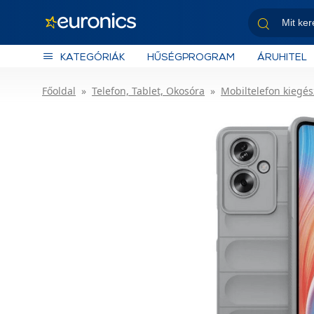
KATEGÓRIÁK
HŰSÉGPROGRAM
ÁRUHITEL
Főoldal
Telefon, Tablet, Okosóra
Mobiltelefon kiegés