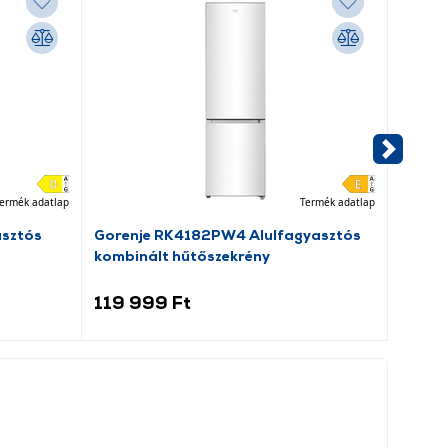
ermék adatlap
Termék adatlap
asztós
Gorenje RK4182PW4 Alulfagyasztós
Dreame
kombinált hűtőszekrény
porsz
119 999 Ft
69 9