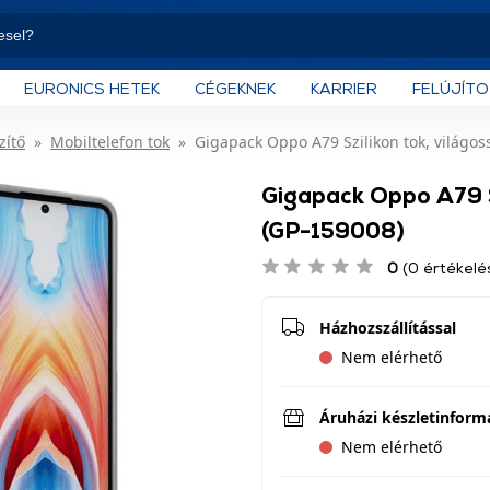
EURONICS HETEK
CÉGEKNEK
KARRIER
FELÚJÍT
zítő
Mobiltelefon tok
Gigapack Oppo A79 Szilikon tok, világos
Gigapack Oppo A79 Sz
(GP-159008)
0
(0 értékelé
Házhozszállítással
Nem elérhető
Áruházi készletinform
Nem elérhető