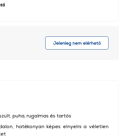
ető
Jelenleg nem elérhető
ült, puha, rugalmas és tartós
ldalon, hatékonyan képes elnyelni a véletlen
ket