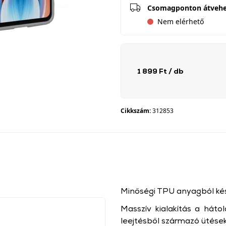
Csomagponton átveh
Nem elérhető
1 899 Ft
/ db
Cikkszám:
312853
Minőségi TPU anyagból kész
Masszív kialakítás a háto
leejtésből származó ütése