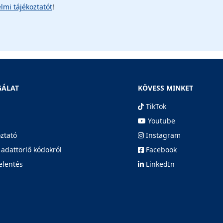
lmi tájékoztatót
!
GÁLAT
KÖVESS MINKET
TikTok
Youtube
oztató
Instagram
 adattörlő kódokról
Facebook
elentés
LinkedIn