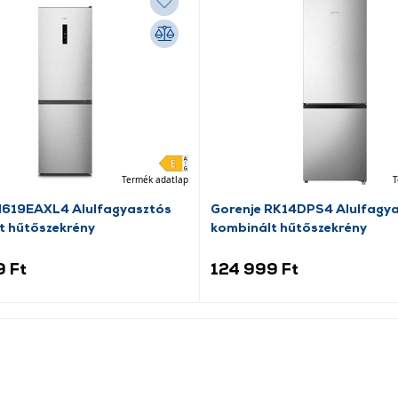
Termék adatlap
T
N619EAXL4 Alulfagyasztós
Gorenje RK14DPS4 Alulfagy
t hűtőszekrény
kombinált hűtőszekrény
9 Ft
124 999 Ft