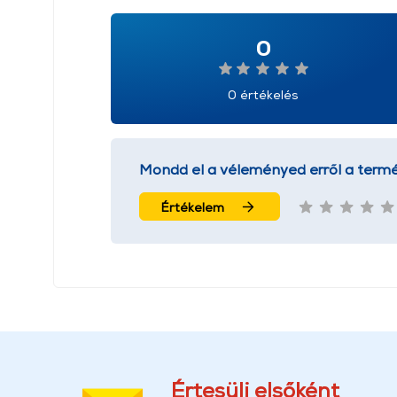
0
0 értékelés
Mondd el a véleményed erről a termé
Értékelem
Értesülj elsőként