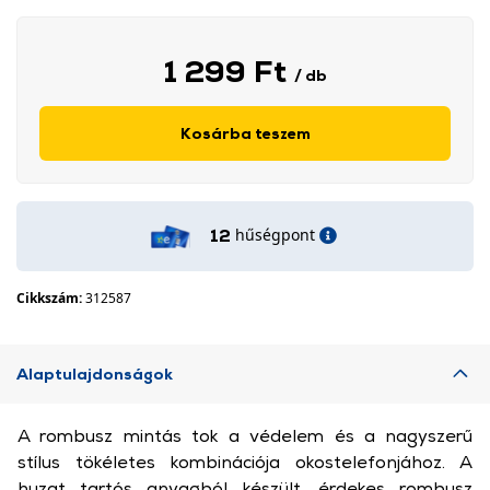
1 299 Ft
/ db
Kosárba teszem
hűségpont
12
Cikkszám:
312587
Alaptulajdonságok
A rombusz mintás tok a védelem és a nagyszerű
stílus tökéletes kombinációja okostelefonjához. A
huzat tartós anyagból készült, érdekes rombusz