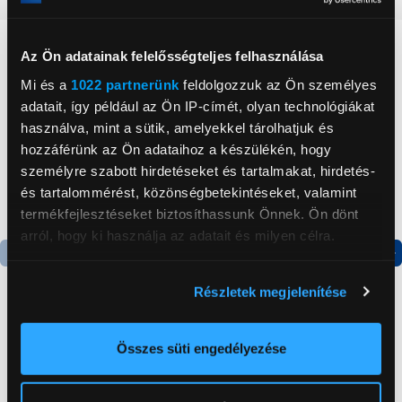
Neked ajánljuk
Az Ön adatainak felelősségteljes felhasználása
Mi és a
1022 partnerünk
feldolgozzuk az Ön személyes
adatait, így például az Ön IP-címét, olyan technológiákat
használva, mint a sütik, amelyekkel tárolhatjuk és
hozzáférünk az Ön adataihoz a készülékén, hogy
személyre szabott hirdetéseket és tartalmakat, hirdetés-
és tartalommérést, közönségbetekintéseket, valamint
termékfejlesztéseket biztosíthassunk Önnek. Ön dönt
arról, hogy ki használja az adatait és milyen célra.
Termék adatlap
Termék adatlap
Ha engedélyezi, a következőt is meg szeretnénk tenni:
Részletek megjelenítése
Információgyűjtés az Ön földrajzi
elhelyezkedéséről pár méteres pontossággal
Gorenje NRS8182KX Side
Gorenje N619EAXL4
Az Ön készülékén beazonosítása annak konkrét
Összes süti engedélyezése
by side hűtőszekrény
Alulfagyasztós
tulajdonságainak (ujjlenyomat) aktív ellenőrzésével
kombinált hűtőszekrény
Tudjon meg többet személyes adatainak feldolgozási
199 999 Ft
179 999 Ft