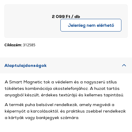
2 099 Ft
/ db
Jelenleg nem elérhető
Cikkszám:
312585
Alaptulajdonságok
A Smart Magnetic tok a védelem és a nagyszerű stílus
tökéletes kombinációja okostelefonjához. A huzat tartós
anyagból készült, érdekes textúrájú és kellemes tapintású.
A termék puha belsővel rendelkezik, amely megvédi a
képernyőt a karcolásoktól, és praktikus zsebbel rendelkezik
a kártyák vagy bankjegyek számára.