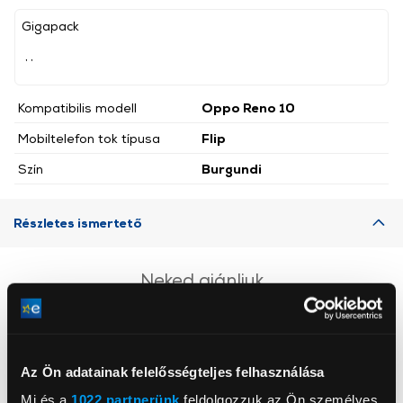
Gigapack
, ,
Kompatibilis modell
Oppo Reno 10
Mobiltelefon tok típusa
Flip
Szín
Burgundi
Részletes ismertető
Neked ajánljuk
Az Ön adatainak felelősségteljes felhasználása
Mi és a
1022 partnerünk
feldolgozzuk az Ön személyes