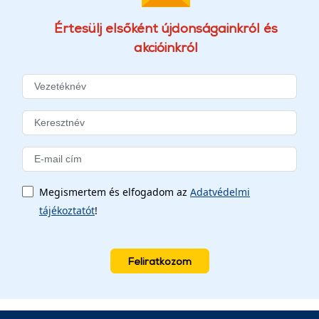
Értesülj elsőként újdonságainkról és
akcióinkról
Megismertem és elfogadom az
Adatvédelmi
tájékoztatót
!
Feliratkozom