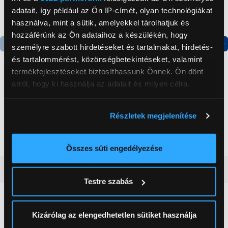
adatait, így például az Ön IP-címét, olyan technológiákat
használva, mint a sütik, amelyekkel tárolhatjuk és
hozzáférünk az Ön adataihoz a készülékén, hogy
személyre szabott hirdetéseket és tartalmakat, hirdetés-
Termék adatlap
Termék adatlap
és tartalommérést, közönségbetekintéseket, valamint
termékfejlesztéseket biztosíthassunk Önnek. Ön dönt
arról, hogy ki használja az adatait és milyen célra.
Gorenje NRS8182KX Side
Gorenje N619EAXL4
by side hűtőszekrény
Alulfagyasztós
Ha engedélyezi, a következőt is meg szeretnénk tenni:
kombinált hűtőszekrény
Részletek megjelenítése
Információgyűjtés az Ön földrajzi
199 999 Ft
179 999 Ft
elhelyezkedéséről pár méteres pontossággal
Az Ön készülékén beazonosítása annak konkrét
Összes süti engedélyezése
tulajdonságainak (ujjlenyomat) aktív ellenőrzésével
Vásárlói vélemények
(0)
Tudjon meg többet személyes adatainak feldolgozási
Testre szabás
módjairól és adja meg preferenciáit a
Részletek
pontban
. Bármikor módosíthatja vagy visszavonhatja a
0
Sütinyilatkozathoz való hozzájárulását.
Kizárólag az elengedhetetlen sütiket használja