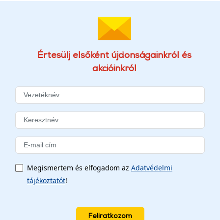
Értesülj elsőként újdonságainkról és
akcióinkról
Megismertem és elfogadom az
Adatvédelmi
tájékoztatót
!
Feliratkozom