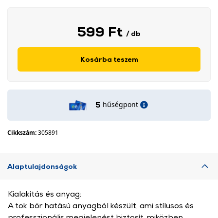
599 Ft
/ db
Kosárba teszem
hűségpont
5
Cikkszám:
305891
Alaptulajdonságok
Kialakítás és anyag:
A tok bőr hatású anyagból készült, ami stílusos és
professzionális megjelenést biztosít, miközben