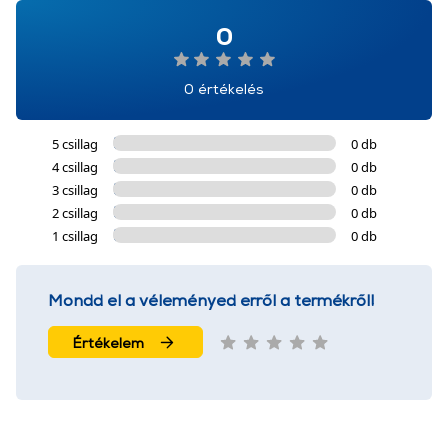
0
0 értékelés
5 csillag
0 db
4 csillag
0 db
3 csillag
0 db
2 csillag
0 db
1 csillag
0 db
Mondd el a véleményed erről a termékről!
Értékelem