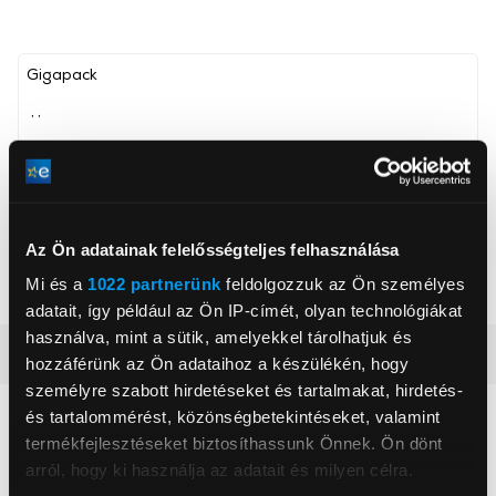
Gigapack
, ,
Kompatibilis modell
Oppo Reno 12 Pro 5G
Mobiltelefon tok típusa
Flip
Az Ön adatainak felelősségteljes felhasználása
Szín
Fekete
Mi és a
1022 partnerünk
feldolgozzuk az Ön személyes
Mobiltok anyaga
Poliuretán (PU)
adatait, így például az Ön IP-címét, olyan technológiákat
használva, mint a sütik, amelyekkel tárolhatjuk és
Részletes ismertető
hozzáférünk az Ön adataihoz a készülékén, hogy
személyre szabott hirdetéseket és tartalmakat, hirdetés-
és tartalommérést, közönségbetekintéseket, valamint
Neked ajánljuk
termékfejlesztéseket biztosíthassunk Önnek. Ön dönt
arról, hogy ki használja az adatait és milyen célra.