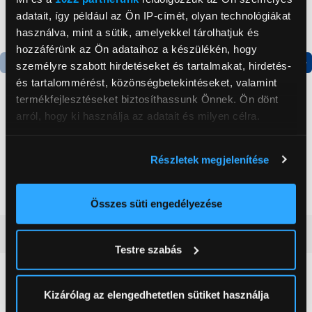
adatait, így például az Ön IP-címét, olyan technológiákat
használva, mint a sütik, amelyekkel tárolhatjuk és
hozzáférünk az Ön adataihoz a készülékén, hogy
személyre szabott hirdetéseket és tartalmakat, hirdetés-
Termék adatlap
Termék adatlap
és tartalommérést, közönségbetekintéseket, valamint
termékfejlesztéseket biztosíthassunk Önnek. Ön dönt
arról, hogy ki használja az adatait és milyen célra.
Gorenje NRS8182KX Side
Gorenje N619EAXL4
by side hűtőszekrény
Alulfagyasztós
Ha engedélyezi, a következőt is meg szeretnénk tenni:
kombinált hűtőszekrény
Részletek megjelenítése
Információgyűjtés az Ön földrajzi
199 999 Ft
179 999 Ft
elhelyezkedéséről pár méteres pontossággal
Az Ön készülékén beazonosítása annak konkrét
Összes süti engedélyezése
tulajdonságainak (ujjlenyomat) aktív ellenőrzésével
Vásárlói vélemények
(0)
Tudjon meg többet személyes adatainak feldolgozási
Testre szabás
módjairól és adja meg preferenciáit a
Részletek
pontban
. Bármikor módosíthatja vagy visszavonhatja a
0
Sütinyilatkozathoz való hozzájárulását.
Kizárólag az elengedhetetlen sütiket használja