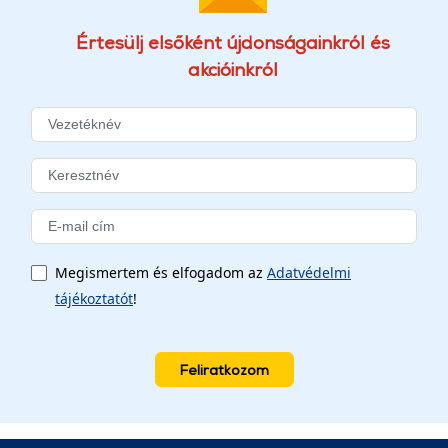
Értesülj elsőként újdonságainkról és
akcióinkról
Megismertem és elfogadom az
Adatvédelmi
tájékoztatót
!
Feliratkozom