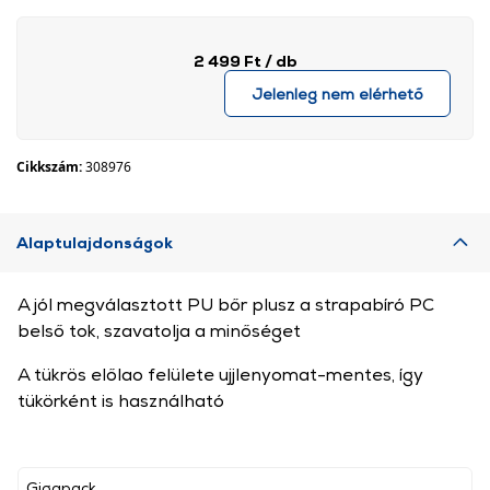
2 499 Ft
/ db
Jelenleg nem elérhető
Cikkszám:
308976
Alaptulajdonságok
A jól megválasztott PU bőr plusz a strapabíró PC
belső tok, szavatolja a minőséget
A tükrös előlao felülete ujjlenyomat-mentes, így
tükörként is használható
Gigapack