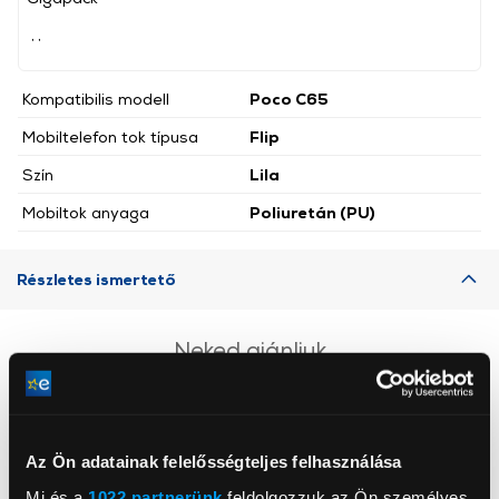
, ,
Kompatibilis modell
Poco C65
Mobiltelefon tok típusa
Flip
Szín
Lila
Mobiltok anyaga
Poliuretán (PU)
Részletes ismertető
Neked ajánljuk
Az Ön adatainak felelősségteljes felhasználása
Mi és a
1022 partnerünk
feldolgozzuk az Ön személyes