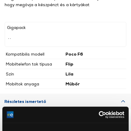
hogy megóvja a készpénzt és a kártyákat
Gigapack
, ,
Kompatibilis modell
Poco F6
Mobiltelefon tok típusa
Flip
Szín
Lila
Mobiltok anyaga
Műbőr
Részletes ismertető
Neked ajánljuk