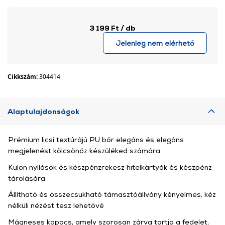
3 199 Ft
/ db
Jelenleg nem elérhető
Cikkszám:
304414
Alaptulajdonságok
Prémium licsi textúrájú PU bőr elegáns és elegáns
megjelenést kölcsönöz készüléked számára
Külön nyílások és készpénzrekesz hitelkártyák és készpénz
tárolására
Állítható és összecsukható támasztóállvány kényelmes, kéz
nélküli nézést tesz lehetővé
Mágneses kapocs, amely szorosan zárva tartja a fedelet,