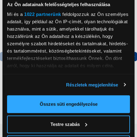
Az Ön adatainak felelősségteljes felhasználása
Mi és a
1022 partnerünk
feldolgozzuk az Ön személyes
adatait, így például az Ön IP-címét, olyan technológiákat
használva, mint a sütik, amelyekkel tárolhatjuk és
hozzáférünk az Ön adataihoz a készülékén, hogy
személyre szabott hirdetéseket és tartalmakat, hirdetés-
és tartalommérést, közönségbetekintéseket, valamint
termékfejlesztéseket biztosíthassunk Önnek. Ön dönt
Termék adatlap
Termék adatlap
arról, hogy ki használja az adatait és milyen célra.
Ha engedélyezi, a következőt is meg szeretnénk tenni:
Részletek megjelenítése
Gorenje NRS8182KX Side
Gorenje N619EAXL4
Információgyűjtés az Ön földrajzi
by side hűtőszekrény
Alulfagyasztós
elhelyezkedéséről pár méteres pontossággal
kombinált hűtőszekrény
Az Ön készülékén beazonosítása annak konkrét
Összes süti engedélyezése
199 999 Ft
179 999 Ft
tulajdonságainak (ujjlenyomat) aktív ellenőrzésével
Tudjon meg többet személyes adatainak feldolgozási
Testre szabás
módjairól és adja meg preferenciáit a
Részletek
Vásárlói vélemények
(0)
pontban
. Bármikor módosíthatja vagy visszavonhatja a