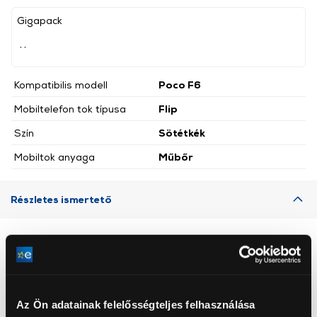
Gigapack
, ,
Kompatibilis modell
Poco F6
Mobiltelefon tok típusa
Flip
Szín
Sötétkék
Mobiltok anyaga
Műbőr
Részletes ismertető
Neked ajánljuk
Az Ön adatainak felelősségteljes felhasználása