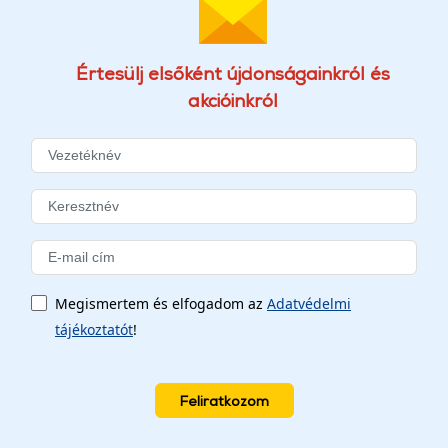
Értesülj elsőként újdonságainkról és
akcióinkról
Megismertem és elfogadom az
Adatvédelmi
tájékoztatót
!
Feliratkozom