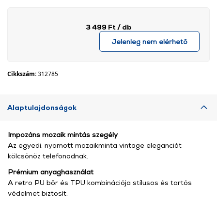
3 499 Ft
/ db
Jelenleg nem elérhető
Cikkszám:
312785
Alaptulajdonságok
Impozáns mozaik mintás szegély
Az egyedi, nyomott mozaikminta vintage eleganciát
kölcsönöz telefonodnak.
Prémium anyaghasználat
A retro PU bőr és TPU kombinációja stílusos és tartós
védelmet biztosít.