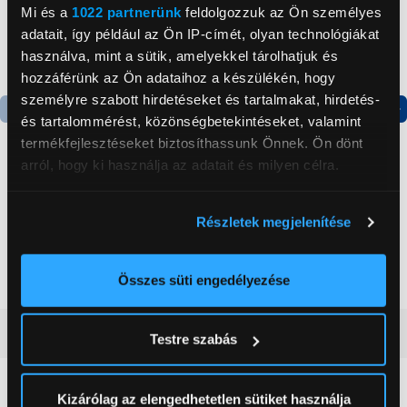
Mi és a
1022 partnerünk
feldolgozzuk az Ön személyes
adatait, így például az Ön IP-címét, olyan technológiákat
használva, mint a sütik, amelyekkel tárolhatjuk és
hozzáférünk az Ön adataihoz a készülékén, hogy
személyre szabott hirdetéseket és tartalmakat, hirdetés-
és tartalommérést, közönségbetekintéseket, valamint
Termék adatlap
Termék adatlap
termékfejlesztéseket biztosíthassunk Önnek. Ön dönt
arról, hogy ki használja az adatait és milyen célra.
Gorenje NRS8182KX Side
Gorenje N619EAXL4
Ha engedélyezi, a következőt is meg szeretnénk tenni:
by side hűtőszekrény
Alulfagyasztós
Részletek megjelenítése
Információgyűjtés az Ön földrajzi
kombinált hűtőszekrény
elhelyezkedéséről pár méteres pontossággal
199 999 Ft
179 999 Ft
Az Ön készülékén beazonosítása annak konkrét
Összes süti engedélyezése
tulajdonságainak (ujjlenyomat) aktív ellenőrzésével
Tudjon meg többet személyes adatainak feldolgozási
Vásárlói vélemények
(0)
Testre szabás
módjairól és adja meg preferenciáit a
Részletek
pontban
. Bármikor módosíthatja vagy visszavonhatja a
Sütinyilatkozathoz való hozzájárulását.
Kizárólag az elengedhetetlen sütiket használja
0