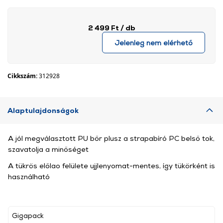
2 499 Ft
/ db
Jelenleg nem elérhető
Cikkszám:
312928
Alaptulajdonságok
A jól megválasztott PU bőr plusz a strapabíró PC belső tok,
szavatolja a minőséget
A tükrös előlao felülete ujjlenyomat-mentes, így tükörként is
használható
Gigapack