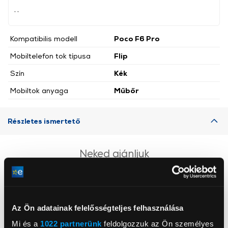
, ,
Kompatibilis modell
Poco F6 Pro
Mobiltelefon tok típusa
Flip
Szín
Kék
Mobiltok anyaga
Műbőr
Részletes ismertető
Neked ajánljuk
Az Ön adatainak felelősségteljes felhasználása
Mi és a
1022 partnerünk
feldolgozzuk az Ön személyes