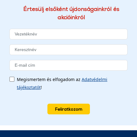
Értesülj elsőként újdonságainkról és
akcióinkról
Megismertem és elfogadom az
Adatvédelmi
tájékoztatót
!
Feliratkozom