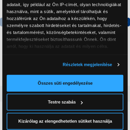
adatait, így például az Ön IP-címét, olyan technológiákat
használva, mint a sütik, amelyekkel tárolhatjuk és
hozzáférünk az Ön adataihoz a készülékén, hogy
személyre szabott hirdetéseket és tartalmakat, hirdetés-
Termék adatlap
Termék adatlap
és tartalommérést, közönségbetekintéseket, valamint
termékfejlesztéseket biztosíthassunk Önnek. Ön dönt
arról, hogy ki használja az adatait és milyen célra.
Gorenje NRS8182KX Side
Gorenje N619EAXL4
by side hűtőszekrény
Alulfagyasztós
Ha engedélyezi, a következőt is meg szeretnénk tenni:
kombinált hűtőszekrény
Részletek megjelenítése
Információgyűjtés az Ön földrajzi
199 999 Ft
179 999 Ft
elhelyezkedéséről pár méteres pontossággal
Az Ön készülékén beazonosítása annak konkrét
Összes süti engedélyezése
tulajdonságainak (ujjlenyomat) aktív ellenőrzésével
Vásárlói vélemények
(0)
Tudjon meg többet személyes adatainak feldolgozási
Testre szabás
módjairól és adja meg preferenciáit a
Részletek
pontban
. Bármikor módosíthatja vagy visszavonhatja a
0
Sütinyilatkozathoz való hozzájárulását.
Kizárólag az elengedhetetlen sütiket használja