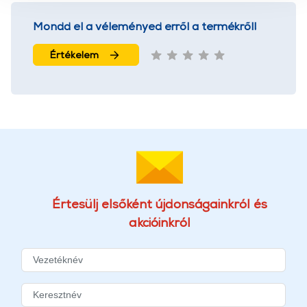
használatával Ön elfogadja a cookie-k használatát.
További információk:
ÁSZF
és
Adatvédelem
Mondd el a véleményed erről a termékről!
Értékelem
Értesülj elsőként újdonságainkról és
akcióinkról