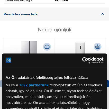
Részletes ismertető
Neked ajánljuk
Az Ön adatainak felelősségteljes felhasználása
Mi és a
1022 partnerünk
feldolgozzuk az Ön személyes
Termék adatlap
Termék adatlap
adatait, így például az Ön IP-címét, olyan technológiákat
használva, mint a sütik, amelyekkel tárolhatjuk és
hozzáférünk az Ön adataihoz a készülékén, hogy
Gorenje NRS8182KX Side
Gorenje N619EAXL4
személyre szabott hirdetéseket és tartalmakat, hirdetés-