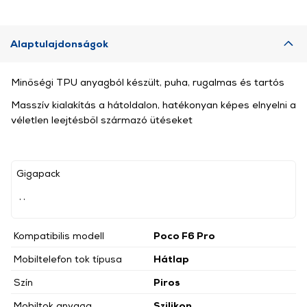
Alaptulajdonságok
Minőségi TPU anyagból készült, puha, rugalmas és tartós
Masszív kialakítás a hátoldalon, hatékonyan képes elnyelni a
véletlen leejtésből származó ütéseket
Gigapack
, ,
Kompatibilis modell
Poco F6 Pro
Mobiltelefon tok típusa
Hátlap
Szín
Piros
Mobiltok anyaga
Szilikon