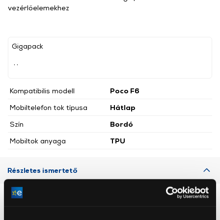
vezérlőelemekhez
Gigapack
, ,
Kompatibilis modell
Poco F6
Mobiltelefon tok típusa
Hátlap
Szín
Bordó
Mobiltok anyaga
TPU
Részletes ismertető
Neked ajánljuk