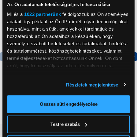
Az Ön adatainak felelősségteljes felhasználása
Mi és a
1022 partnerünk
feldolgozzuk az Ön személyes
adatait, így például az Ön IP-címét, olyan technológiákat
használva, mint a sütik, amelyekkel tárolhatjuk és
hozzáférünk az Ön adataihoz a készülékén, hogy
személyre szabott hirdetéseket és tartalmakat, hirdetés-
és tartalommérést, közönségbetekintéseket, valamint
termékfejlesztéseket biztosíthassunk Önnek. Ön dönt
Termék adatlap
Termék adatlap
arról, hogy ki használja az adatait és milyen célra.
Ha engedélyezi, a következőt is meg szeretnénk tenni:
Részletek megjelenítése
Gorenje NRS8182KX Side
Gorenje N619EAXL4
Információgyűjtés az Ön földrajzi
by side hűtőszekrény
Alulfagyasztós
elhelyezkedéséről pár méteres pontossággal
kombinált hűtőszekrény
Az Ön készülékén beazonosítása annak konkrét
Összes süti engedélyezése
199 999 Ft
179 999 Ft
tulajdonságainak (ujjlenyomat) aktív ellenőrzésével
Tudjon meg többet személyes adatainak feldolgozási
Testre szabás
módjairól és adja meg preferenciáit a
Részletek
Vásárlói vélemények
(0)
pontban
. Bármikor módosíthatja vagy visszavonhatja a