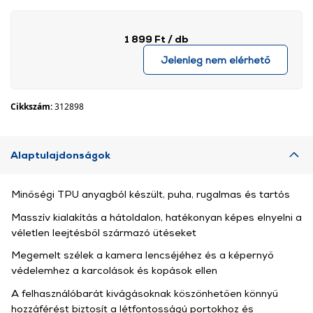
1 899 Ft
/ db
Jelenleg nem elérhető
Cikkszám:
312898
Alaptulajdonságok
Minőségi TPU anyagból készült, puha, rugalmas és tartós
Masszív kialakítás a hátoldalon, hatékonyan képes elnyelni a
véletlen leejtésből származó ütéseket
Megemelt szélek a kamera lencséjéhez és a képernyő
védelemhez a karcolások és kopások ellen
A felhasználóbarát kivágásoknak köszönhetően könnyű
hozzáférést biztosít a létfontosságú portokhoz és