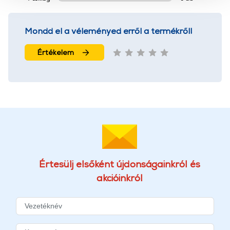
használatával Ön elfogadja a cookie-k használatát.
További információk:
ÁSZF
és
Adatvédelem
Mondd el a véleményed erről a termékről!
Értékelem
Értesülj elsőként újdonságainkról és
akcióinkról