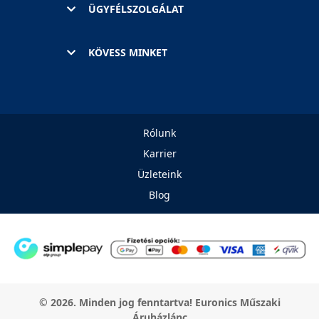
ÜGYFÉLSZOLGÁLAT
KÖVESS MINKET
Rólunk
Karrier
Üzleteink
Blog
© 2026. Minden jog fenntartva! Euronics Műszaki
Áruházlánc