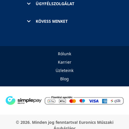
ÜGYFÉLSZOLGÁLAT
KÖVESS MINKET
Rólunk
Karrier
Üzleteink
Blog
© 2026. Minden jog fenntartva! Euronics Műszaki
Áruházlánc