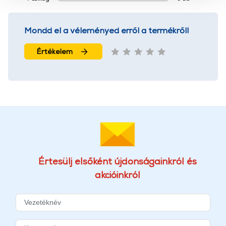
használatával Ön elfogadja a cookie-k használatát.
További információk:
ÁSZF
és
Adatvédelem
Mondd el a véleményed erről a termékről!
Értékelem
Értesülj elsőként újdonságainkról és
akcióinkról