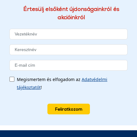
Értesülj elsőként újdonságainkról és
akcióinkról
Megismertem és elfogadom az
Adatvédelmi
tájékoztatót
!
Feliratkozom