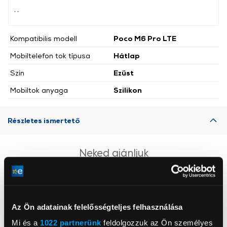
, ,
Kompatibilis modell
Poco M6 Pro LTE
Mobiltelefon tok típusa
Hátlap
Szín
Ezüst
Mobiltok anyaga
Szilikon
Részletes ismertető
Neked ajánljuk
Az Ön adatainak felelősségteljes felhasználása
Mi és a
1022 partnerünk
feldolgozzuk az Ön személyes