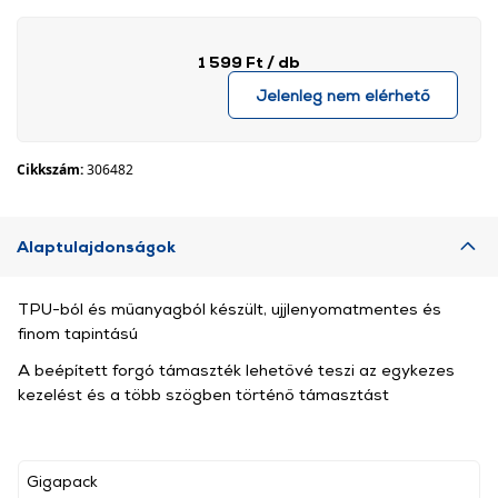
1 599 Ft
/ db
Jelenleg nem elérhető
Cikkszám:
306482
Alaptulajdonságok
TPU-ból és műanyagból készült, ujjlenyomatmentes és
finom tapintású
A beépített forgó támaszték lehetővé teszi az egykezes
kezelést és a több szögben történő támasztást
Gigapack