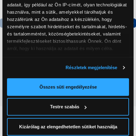
adatait, így például az Ön IP-címét, olyan technológiákat
használva, mint a sütik, amelyekkel tárolhatjuk és
hozzáférünk az Ön adataihoz a készülékén, hogy
személyre szabott hirdetéseket és tartalmakat, hirdetés-
Termék adatlap
Termék adatlap
és tartalommérést, közönségbetekintéseket, valamint
termékfejlesztéseket biztosíthassunk Önnek. Ön dönt
arról, hogy ki használja az adatait és milyen célra.
Gorenje NRS8182KX Side
Gorenje N619EAXL4
by side hűtőszekrény
Alulfagyasztós
Ha engedélyezi, a következőt is meg szeretnénk tenni:
kombinált hűtőszekrény
Részletek megjelenítése
Információgyűjtés az Ön földrajzi
199 999 Ft
179 999 Ft
elhelyezkedéséről pár méteres pontossággal
Az Ön készülékén beazonosítása annak konkrét
Összes süti engedélyezése
tulajdonságainak (ujjlenyomat) aktív ellenőrzésével
Vásárlói vélemények
(0)
Tudjon meg többet személyes adatainak feldolgozási
Testre szabás
módjairól és adja meg preferenciáit a
Részletek
pontban
. Bármikor módosíthatja vagy visszavonhatja a
0
Sütinyilatkozathoz való hozzájárulását.
Kizárólag az elengedhetetlen sütiket használja