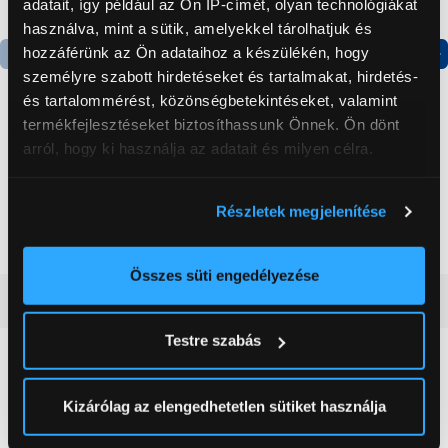
adatait, így például az Ön IP-címét, olyan technológiákat
használva, mint a sütik, amelyekkel tárolhatjuk és
hozzáférünk az Ön adataihoz a készülékén, hogy
személyre szabott hirdetéseket és tartalmakat, hirdetés-
Termék adatlap
Termék adatlap
és tartalommérést, közönségbetekintéseket, valamint
termékfejlesztéseket biztosíthassunk Önnek. Ön dönt
arról, hogy ki használja az adatait és milyen célra.
Gorenje NRS8182KX Side
Gorenje N619EAXL4
by side hűtőszekrény
Alulfagyasztós
kombinált hűtőszekrény
Ha engedélyezi, a következőt is meg szeretnénk tenni:
Részletek megjelenítése
199 999 Ft
179 999 Ft
Információgyűjtés az Ön földrajzi
elhelyezkedéséről pár méteres pontossággal
Az Ön készülékén beazonosítása annak konkrét
Összes süti engedélyezése
tulajdonságainak (ujjlenyomat) aktív ellenőrzésével
Vásárlói vélemények
(0)
Tudjon meg többet személyes adatainak feldolgozási
Testre szabás
módjairól és adja meg preferenciáit a
Részletek
pontban
. Bármikor módosíthatja vagy visszavonhatja a
0
Sütinyilatkozathoz való hozzájárulását.
Kizárólag az elengedhetetlen sütiket használja
0 értékelés
Az Eunonics.hu webáruházunk ún. süti vagy cookie file-