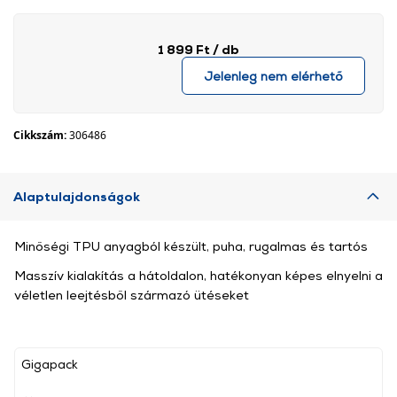
1 899 Ft
/ db
Jelenleg nem elérhető
Cikkszám:
306486
Alaptulajdonságok
Minőségi TPU anyagból készült, puha, rugalmas és tartós
Masszív kialakítás a hátoldalon, hatékonyan képes elnyelni a
véletlen leejtésből származó ütéseket
Gigapack
, ,