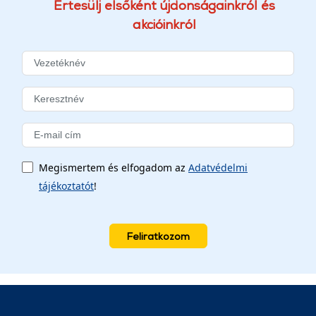
Értesülj elsőként újdonságainkról és
akcióinkról
Megismertem és elfogadom az
Adatvédelmi
tájékoztatót
!
Feliratkozom