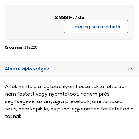
2 899 Ft
/ db
Jelenleg nem elérhető
Cikkszám:
312220
Alaptulajdonságok
A tok mintája a legtöbb ilyen típusú toktól eltérően
nem festett vagy nyomtatoot, hanem prés
segítségével az anyagra préselődik, ami tartóssá
teszi, nem kopik le, és puha, egyenetlen felületet ad a
toknak.