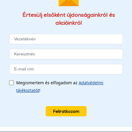
Értesülj elsőként újdonságainkról és
akcióinkról
Megismertem és elfogadom az
Adatvédelmi
tájékoztatót
!
Feliratkozom