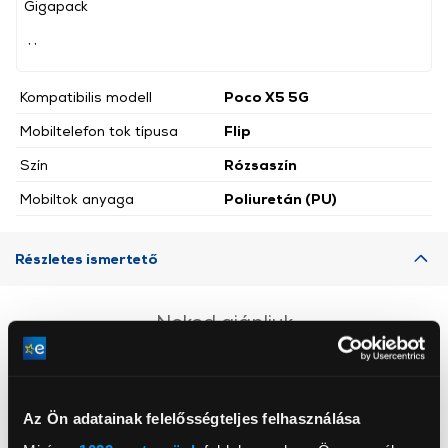
Gigapack
, ,
Kompatibilis modell
Poco X5 5G
Mobiltelefon tok típusa
Flip
Szín
Rózsaszín
Mobiltok anyaga
Poliuretán (PU)
Részletes ismertető
Neked ajánljuk
Az Ön adatainak felelősségteljes felhasználása