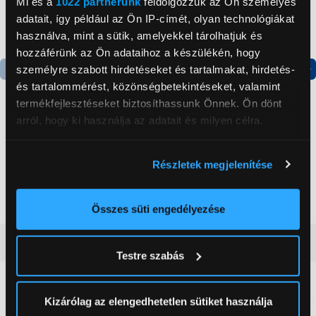
Mi és a
1022 partnerünk
feldolgozzuk az Ön személyes
adatait, így például az Ön IP-címét, olyan technológiákat
használva, mint a sütik, amelyekkel tárolhatjuk és
hozzáférünk az Ön adataihoz a készülékén, hogy
személyre szabott hirdetéseket és tartalmakat, hirdetés-
és tartalommérést, közönségbetekintéseket, valamint
Termék adatlap
Termék adatlap
termékfejlesztéseket biztosíthassunk Önnek. Ön dönt
arról, hogy ki használja az adatait és milyen célra.
Gorenje NRS8182KX Side
Gorenje N619EAXL4
by side hűtőszekrény
Alulfagyasztós
Ha engedélyezi, a következőt is meg szeretnénk tenni:
Részletek megjelenítése
kombinált hűtőszekrény
Információgyűjtés az Ön földrajzi
199 999 Ft
179 999 Ft
elhelyezkedéséről pár méteres pontossággal
Az Ön készülékén beazonosítása annak konkrét
Összes süti engedélyezése
tulajdonságainak (ujjlenyomat) aktív ellenőrzésével
Vásárlói vélemények
(0)
Tudjon meg többet személyes adatainak feldolgozási
Testre szabás
módjairól és adja meg preferenciáit a
Részletek
pontban
. Bármikor módosíthatja vagy visszavonhatja a
0
Sütinyilatkozathoz való hozzájárulását.
Kizárólag az elengedhetetlen sütiket használja