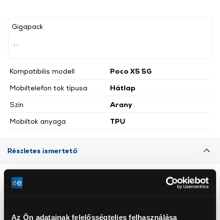
Gigapack
, ,
Kompatibilis modell
Poco X5 5G
Mobiltelefon tok típusa
Hátlap
Szín
Arany
Mobiltok anyaga
TPU
Részletes ismertető
Neked ajánljuk
Az Ön adatainak felelősségteljes felhasználása