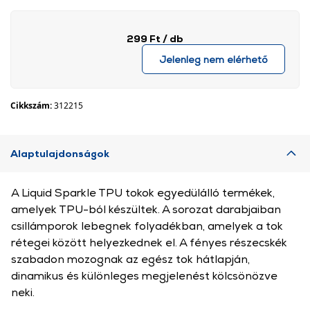
299 Ft
/ db
Jelenleg nem elérhető
Cikkszám:
312215
Alaptulajdonságok
A Liquid Sparkle TPU tokok egyedülálló termékek,
amelyek TPU-ból készültek. A sorozat darabjaiban
csillámporok lebegnek folyadékban, amelyek a tok
rétegei között helyezkednek el. A fényes részecskék
szabadon mozognak az egész tok hátlapján,
dinamikus és különleges megjelenést kölcsönözve
neki.