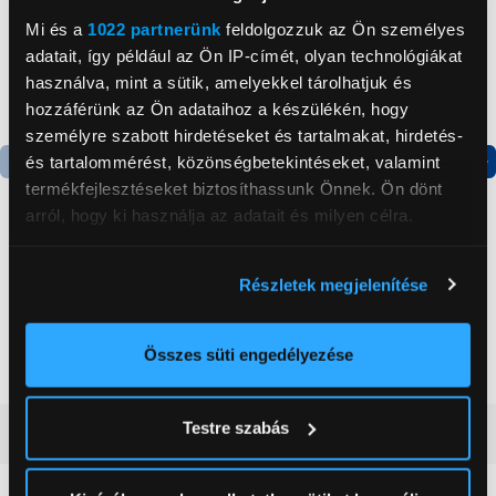
Mi és a
1022 partnerünk
feldolgozzuk az Ön személyes
adatait, így például az Ön IP-címét, olyan technológiákat
használva, mint a sütik, amelyekkel tárolhatjuk és
hozzáférünk az Ön adataihoz a készülékén, hogy
személyre szabott hirdetéseket és tartalmakat, hirdetés-
és tartalommérést, közönségbetekintéseket, valamint
termékfejlesztéseket biztosíthassunk Önnek. Ön dönt
Termék adatlap
Termék adatlap
arról, hogy ki használja az adatait és milyen célra.
Gorenje NRS8182KX Side
Gorenje N619EAXL4
Ha engedélyezi, a következőt is meg szeretnénk tenni:
Részletek megjelenítése
by side hűtőszekrény
Alulfagyasztós
Információgyűjtés az Ön földrajzi
kombinált hűtőszekrény
elhelyezkedéséről pár méteres pontossággal
199 999 Ft
179 999 Ft
Az Ön készülékén beazonosítása annak konkrét
Összes süti engedélyezése
tulajdonságainak (ujjlenyomat) aktív ellenőrzésével
Tudjon meg többet személyes adatainak feldolgozási
Testre szabás
Vásárlói vélemények
(0)
módjairól és adja meg preferenciáit a
Részletek
pontban
. Bármikor módosíthatja vagy visszavonhatja a
Sütinyilatkozathoz való hozzájárulását.