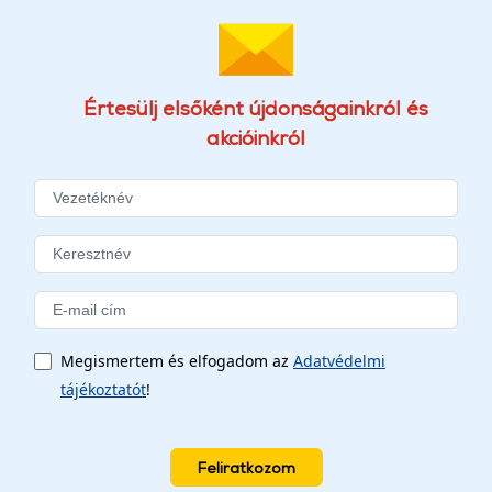
Értesülj elsőként újdonságainkról és
akcióinkról
Megismertem és elfogadom az
Adatvédelmi
tájékoztatót
!
Feliratkozom