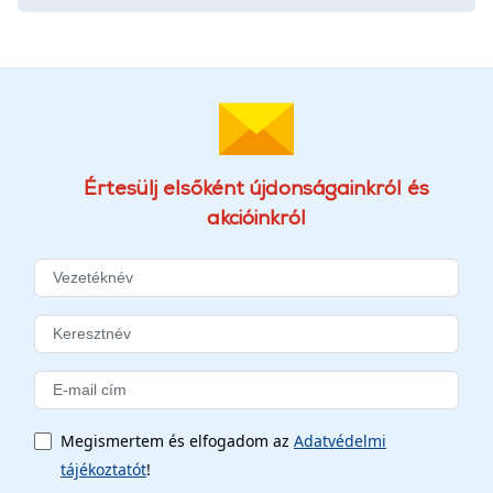
Értesülj elsőként újdonságainkról és
akcióinkról
Megismertem és elfogadom az
Adatvédelmi
tájékoztatót
!