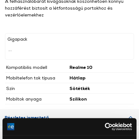
A felhasználóbarát kivágásoknak köszönhetően könnyű
hozzáférést biztosít a létfontosságú portokhoz és
vezérlőelemekhez
Gigapack
, ,
Kompatibilis modell
Realme 10
Mobiltelefon tok típusa
Hátlap
Szín
Sötétkék
Mobiltok anyaga
Szilikon
Részletes ismertető
Neked ajánljuk