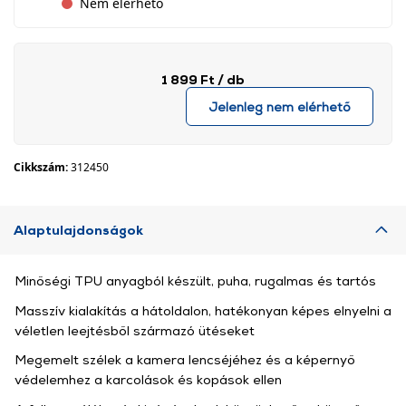
Nem elérhető
1 899 Ft
/ db
Jelenleg nem elérhető
Cikkszám:
312450
Alaptulajdonságok
Minőségi TPU anyagból készült, puha, rugalmas és tartós
Masszív kialakítás a hátoldalon, hatékonyan képes elnyelni a
véletlen leejtésből származó ütéseket
Megemelt szélek a kamera lencséjéhez és a képernyő
védelemhez a karcolások és kopások ellen