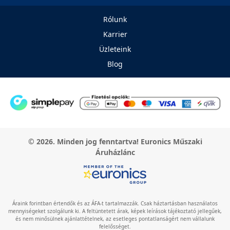
Rólunk
Karrier
Üzleteink
Blog
© 2026. Minden jog fenntartva! Euronics Műszaki
Áruházlánc
Áraink forintban értendők és az ÁFA-t tartalmazzák. Csak háztartásban használatos
mennyiségeket szolgálunk ki. A feltüntetett árak, képek leírások tájékoztató jellegűek,
és nem minősülnek ajánlattételnek, az esetleges pontatlanságért nem vállalunk
felelősséget.