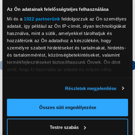
Az Ön adatainak felelősségteljes felhasználása
Mi és a
1022 partnerünk
feldolgozzuk az Ön személyes
adatait, így például az Ön IP-címét, olyan technológiákat
használva, mint a sütik, amelyekkel tárolhatjuk és
hozzáférünk az Ön adataihoz a készülékén, hogy
személyre szabott hirdetéseket és tartalmakat, hirdetés-
és tartalommérést, közönségbetekintéseket, valamint
termékfejlesztéseket biztosíthassunk Önnek. Ön dönt
arról, hogy ki használja az adatait és milyen célra.
Termék adatlap
Termék adatlap
Ha engedélyezi, a következőt is meg szeretnénk tenni:
Részletek megjelenítése
Információgyűjtés az Ön földrajzi
Gorenje NRS8182KX Side
Gorenje N619EAXL4
elhelyezkedéséről pár méteres pontossággal
by side hűtőszekrény
Alulfagyasztós
Az Ön készülékén beazonosítása annak konkrét
kombinált hűtőszekrény
Összes süti engedélyezése
tulajdonságainak (ujjlenyomat) aktív ellenőrzésével
199 999 Ft
179 999 Ft
Tudjon meg többet személyes adatainak feldolgozási
Testre szabás
módjairól és adja meg preferenciáit a
Részletek