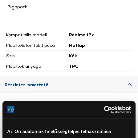
Gigapack
, ,
Kompatibilis modell
Realme 12x
Mobiltelefon tok típusa
Hátlap
Szín
Kék
Mobiltok anyaga
TPU
Részletes ismertető
Neked ajánljuk
Az Ön adatainak felelősségteljes felhasználása