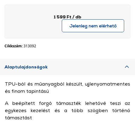
1 599 Ft
/ db
Jelenleg nem elérhető
Cikkszám:
313092
Alaptulajdonságok
TPU-ból és műanyagból készült, ujjlenyomatmentes
és finom tapintású
A beépített forgó támaszték lehetővé teszi az
egykezes kezelést és a több szögben történő
támasztást