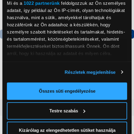
Mi és a
1022 partnerünk
feldolgozzuk az Ön személyes
adatait, így például az Ön IP-címét, olyan technológiákat
használva, mint a sütik, amelyekkel tárolhatjuk és
hozzáférünk az Ön adataihoz a készülékén, hogy
személyre szabott hirdetéseket és tartalmakat, hirdetés-
és tartalommérést, közönségbetekintéseket, valamint
Termék adatlap
Termék adatlap
termékfejlesztéseket biztosíthassunk Önnek. Ön dönt
arról, hogy ki használja az adatait és milyen célra.
Apple iPhone 15 128GB
Gorenje NRS8182KX Side
Ha engedélyezi, a következőt is meg szeretnénk tenni:
Okostelefon, Fekete
by side hűtőszekrény
Részletek megjelenítése
(MTP03SX/A)
Információgyűjtés az Ön földrajzi
274 990 Ft
199 999 Ft
elhelyezkedéséről pár méteres pontossággal
Az Ön készülékén beazonosítása annak konkrét
Összes süti engedélyezése
tulajdonságainak (ujjlenyomat) aktív ellenőrzésével
Tudjon meg többet személyes adatainak feldolgozási
Vásárlói vélemények
(0)
Testre szabás
módjairól és adja meg preferenciáit a
Részletek
pontban
. Bármikor módosíthatja vagy visszavonhatja a
Sütinyilatkozathoz való hozzájárulását.
0
Kizárólag az elengedhetetlen sütiket használja