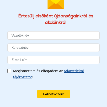
Értesülj elsőként újdonságainkról és
akcióinkról
Megismertem és elfogadom az
Adatvédelmi
tájékoztatót
!
Feliratkozom