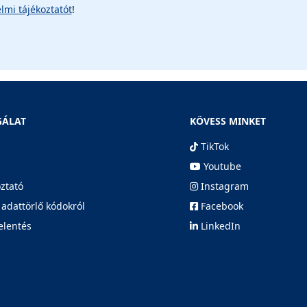
lmi tájékoztatót
!
GÁLAT
KÖVESS MINKET
TikTok
Youtube
oztató
Instagram
 adattörlő kódokról
Facebook
elentés
LinkedIn