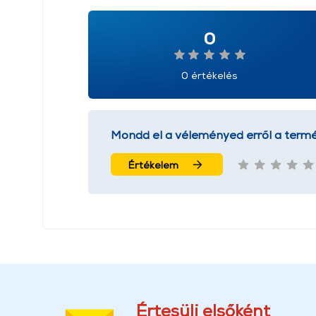
0
0 értékelés
Mondd el a véleményed erről a termé
Értékelem
Értesülj elsőként