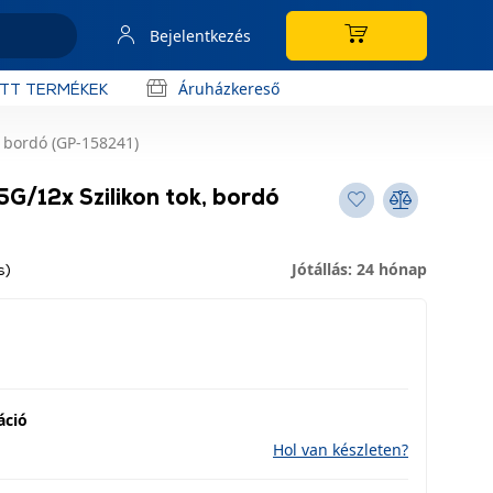
Bejelentkezés
Áruházkereső
OTT TERMÉKEK
, bordó (GP-158241)
G/12x Szilikon tok, bordó
Jótállás: 24 hónap
s)
áció
Hol van készleten?