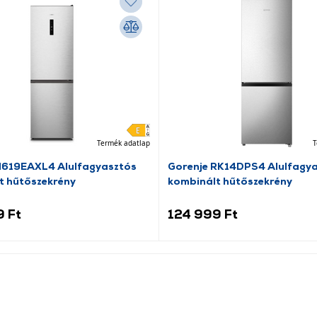
Termék adatlap
T
N619EAXL4 Alulfagyasztós
Gorenje RK14DPS4 Alulfagy
t hűtőszekrény
kombinált hűtőszekrény
9 Ft
124 999 Ft