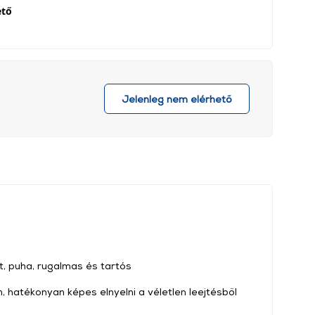
ető
Jelenleg nem elérhető
, puha, rugalmas és tartós
n, hatékonyan képes elnyelni a véletlen leejtésből