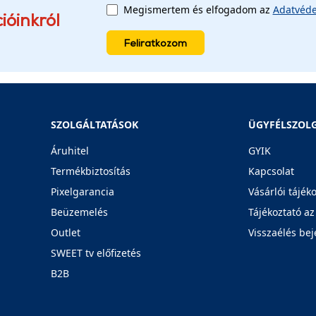
Megismertem és elfogadom az
Adatvéde
ióinkról
Feliratkozom
SZOLGÁLTATÁSOK
ÜGYFÉLSZOL
Áruhitel
GYIK
Termékbiztosítás
Kapcsolat
Pixelgarancia
Vásárlói tájék
Beüzemelés
Tájékoztató az
Outlet
Visszaélés bej
SWEET tv előfizetés
B2B