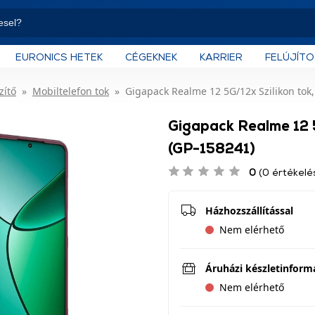
EURONICS HETEK
CÉGEKNEK
KARRIER
FELÚJÍT
zítő
Mobiltelefon tok
Gigapack Realme 12 5G/12x Szilikon tok
Gigapack Realme 12 5
(GP-158241)
0
(0 értékelé
Házhozszállítással
Nem elérhető
Áruházi készletinform
Nem elérhető