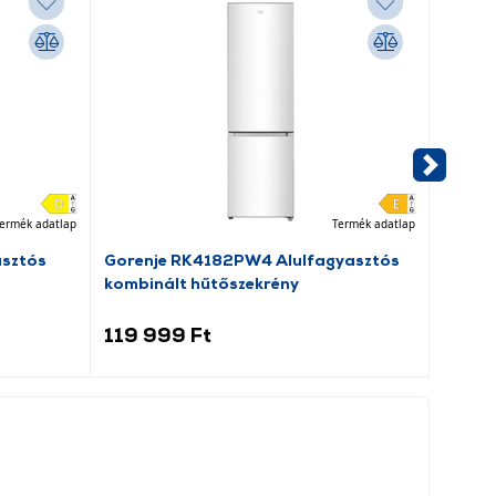
ermék adatlap
Termék adatlap
asztós
Gorenje RK4182PW4 Alulfagyasztós
Dreame
kombinált hűtőszekrény
porsz
119 999 Ft
69 9