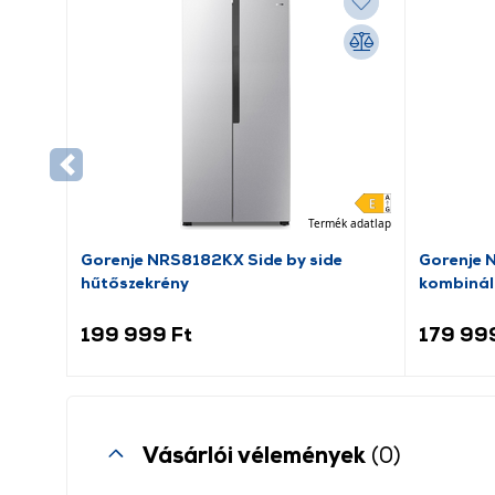
Termék adatlap
Gorenje NRS8182KX Side by side
Gorenje 
hűtőszekrény
kombinál
199 999 Ft
179 99
Vásárlói vélemények
(0)