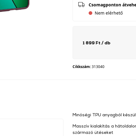
Csomagponton átveh
Nem elérhető
1 899 Ft
/ db
Cikkszám:
313040
Minőségi TPU anyagból készült
Masszív kialakítás a hátoldalo
származó ütéseket