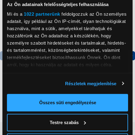
Az Ön adatainak felelősségteljes felhasználása
Mi és a
1022 partnerünk
feldolgozzuk az Ön személyes
adatait, így például az Ön IP-címét, olyan technológiákat
használva, mint a sütik, amelyekkel tárolhatjuk és
hozzáférünk az Ön adataihoz a készülékén, hogy
személyre szabott hirdetéseket és tartalmakat, hirdetés-
és tartalommérést, közönségbetekintéseket, valamint
termékfejlesztéseket biztosíthassunk Önnek. Ön dönt
Termék adatlap
Termék adatlap
arról, hogy ki használja az adatait és milyen célra.
Ha engedélyezi, a következőt is meg szeretnénk tenni:
Részletek megjelenítése
Gorenje NRS8182KX Side
Gorenje N619EAXL4
Információgyűjtés az Ön földrajzi
by side hűtőszekrény
Alulfagyasztós
elhelyezkedéséről pár méteres pontossággal
kombinált hűtőszekrény
Az Ön készülékén beazonosítása annak konkrét
Összes süti engedélyezése
199 999 Ft
179 999 Ft
tulajdonságainak (ujjlenyomat) aktív ellenőrzésével
Tudjon meg többet személyes adatainak feldolgozási
Testre szabás
módjairól és adja meg preferenciáit a
Részletek
Vásárlói vélemények
(0)
pontban
. Bármikor módosíthatja vagy visszavonhatja a