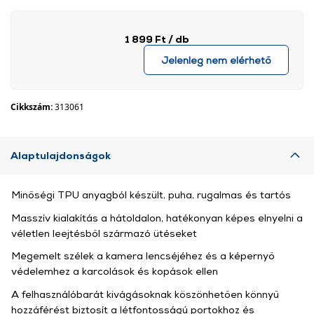
1 899 Ft
/ db
Jelenleg nem elérhető
Cikkszám:
313061
Alaptulajdonságok
Minőségi TPU anyagból készült, puha, rugalmas és tartós
Masszív kialakítás a hátoldalon, hatékonyan képes elnyelni a
véletlen leejtésből származó ütéseket
Megemelt szélek a kamera lencséjéhez és a képernyő
védelemhez a karcolások és kopások ellen
A felhasználóbarát kivágásoknak köszönhetően könnyű
hozzáférést biztosít a létfontosságú portokhoz és