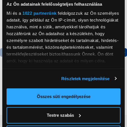
Az Ön adatainak felelősségteljes felhasználása
Mi és a
1022 partnerünk
feldolgozzuk az Ön személyes
adatait, így például az Ön IP-címét, olyan technológiákat
használva, mint a sütik, amelyekkel tárolhatjuk és
hozzáférünk az Ön adataihoz a készülékén, hogy
személyre szabott hirdetéseket és tartalmakat, hirdetés-
és tartalommérést, közönségbetekintéseket, valamint
termékfejlesztéseket biztosíthassunk Önnek. Ön dönt
Termék adatlap
Termék adatlap
arról, hogy ki használja az adatait és milyen célra.
Ha engedélyezi, a következőt is meg szeretnénk tenni:
Részletek megjelenítése
Gorenje NRS8182KX Side
Gorenje N619EAXL4
Információgyűjtés az Ön földrajzi
by side hűtőszekrény
Alulfagyasztós
elhelyezkedéséről pár méteres pontossággal
kombinált hűtőszekrény
Az Ön készülékén beazonosítása annak konkrét
Összes süti engedélyezése
199 999 Ft
179 999 Ft
tulajdonságainak (ujjlenyomat) aktív ellenőrzésével
Tudjon meg többet személyes adatainak feldolgozási
Testre szabás
módjairól és adja meg preferenciáit a
Részletek
Vásárlói vélemények
(0)
pontban
. Bármikor módosíthatja vagy visszavonhatja a