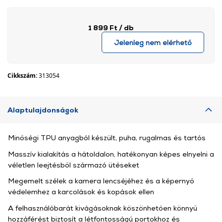
1 899 Ft
/ db
Jelenleg nem elérhető
Cikkszám:
313054
Alaptulajdonságok
Minőségi TPU anyagból készült, puha, rugalmas és tartós
Masszív kialakítás a hátoldalon, hatékonyan képes elnyelni a
véletlen leejtésből származó ütéseket
Megemelt szélek a kamera lencséjéhez és a képernyő
védelemhez a karcolások és kopások ellen
A felhasználóbarát kivágásoknak köszönhetően könnyű
hozzáférést biztosít a létfontosságú portokhoz és