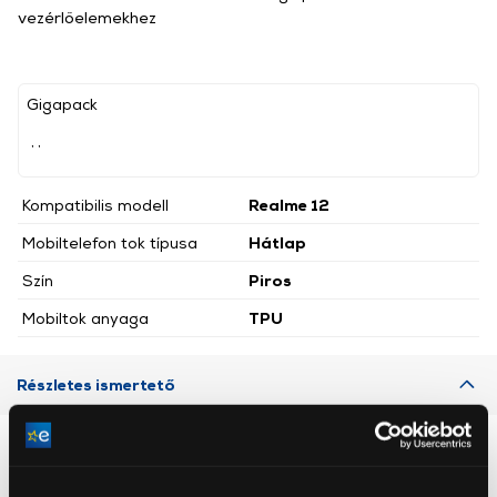
vezérlőelemekhez
Gigapack
, ,
Kompatibilis modell
Realme 12
Mobiltelefon tok típusa
Hátlap
Szín
Piros
Mobiltok anyaga
TPU
Részletes ismertető
Neked ajánljuk