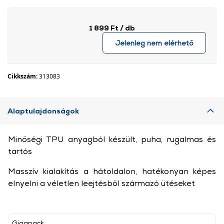
1 899 Ft
/ db
Jelenleg nem elérhető
Cikkszám:
313083
Alaptulajdonságok
Minőségi TPU anyagból készült, puha, rugalmas és
tartós
Masszív kialakítás a hátoldalon, hatékonyan képes
elnyelni a véletlen leejtésből származó ütéseket
Gigapack