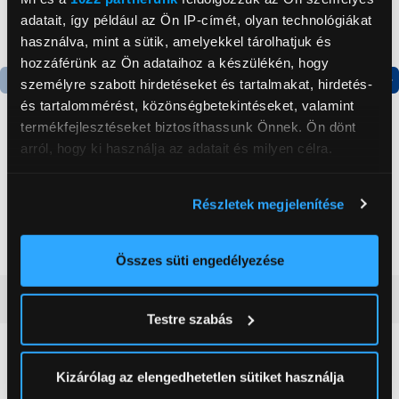
adatait, így például az Ön IP-címét, olyan technológiákat
használva, mint a sütik, amelyekkel tárolhatjuk és
hozzáférünk az Ön adataihoz a készülékén, hogy
személyre szabott hirdetéseket és tartalmakat, hirdetés-
Termék adatlap
Termék adatlap
és tartalommérést, közönségbetekintéseket, valamint
termékfejlesztéseket biztosíthassunk Önnek. Ön dönt
arról, hogy ki használja az adatait és milyen célra.
Gorenje NRS8182KX Side
Gorenje N619EAXL4
by side hűtőszekrény
Alulfagyasztós
Ha engedélyezi, a következőt is meg szeretnénk tenni:
kombinált hűtőszekrény
Részletek megjelenítése
Információgyűjtés az Ön földrajzi
199 999 Ft
179 999 Ft
elhelyezkedéséről pár méteres pontossággal
Az Ön készülékén beazonosítása annak konkrét
Összes süti engedélyezése
tulajdonságainak (ujjlenyomat) aktív ellenőrzésével
Vásárlói vélemények
(0)
Tudjon meg többet személyes adatainak feldolgozási
Testre szabás
módjairól és adja meg preferenciáit a
Részletek
pontban
. Bármikor módosíthatja vagy visszavonhatja a
0
Sütinyilatkozathoz való hozzájárulását.
Kizárólag az elengedhetetlen sütiket használja