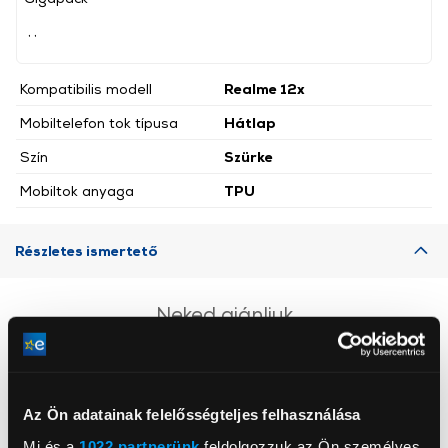
, ,
Kompatibilis modell
Realme 12x
Mobiltelefon tok típusa
Hátlap
Szín
Szürke
Mobiltok anyaga
TPU
Részletes ismertető
Neked ajánljuk
Az Ön adatainak felelősségteljes felhasználása
Mi és a
1022 partnerünk
feldolgozzuk az Ön személyes