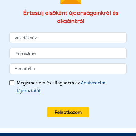
Értesülj elsőként újdonságainkról és
akcióinkról
Megismertem és elfogadom az
Adatvédelmi
tájékoztatót
!
Feliratkozom