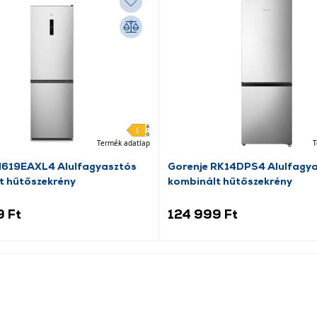
Termék adatlap
T
N619EAXL4 Alulfagyasztós
Gorenje RK14DPS4 Alulfagy
t hűtőszekrény
kombinált hűtőszekrény
9 Ft
124 999 Ft