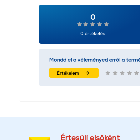
0
0 értékelés
Mondd el a véleményed erről a termé
Értékelem
Értesülj elsőként