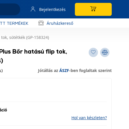
Bejelentkezés
Áruházkereső
OTT TERMÉKEK
 tok, sötétkék (GP-158324)
lus Bőr hatású flip tok,
)
Jótállás az
ÁSZF
-ben foglaltak szerint
s)
áció
Hol van készleten?