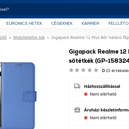
EURONICS HETEK
CÉGEKNEK
KARRIER
FELÚJÍT
zítő
Mobiltelefon tok
Gigapack Realme 12 Plus Bőr hatású flip
Gigapack Realme 12 P
sötétkék (GP-158324
0
(0 értékelé
Házhozszállítással
Nem elérhető
Áruházi készletinform
Nem elérhető