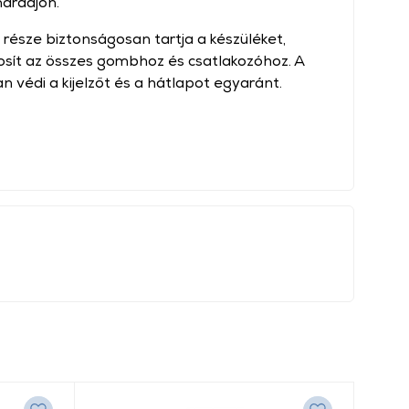
maradjon.
 része biztonságosan tartja a készüléket,
osít az összes gombhoz és csatlakozóhoz. A
n védi a kijelzőt és a hátlapot egyaránt.