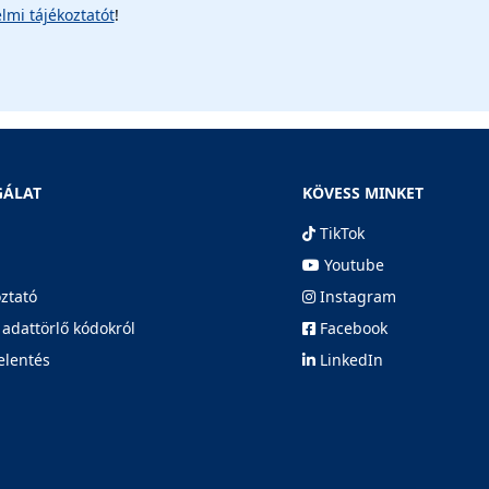
lmi tájékoztatót
!
GÁLAT
KÖVESS MINKET
TikTok
Youtube
oztató
Instagram
 adattörlő kódokról
Facebook
elentés
LinkedIn