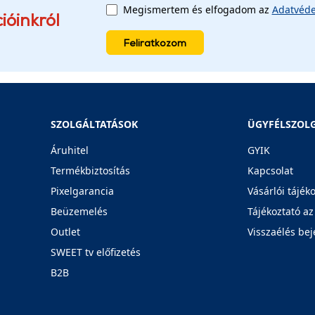
Megismertem és elfogadom az
Adatvéde
ióinkról
Feliratkozom
SZOLGÁLTATÁSOK
ÜGYFÉLSZOL
Áruhitel
GYIK
Termékbiztosítás
Kapcsolat
Pixelgarancia
Vásárlói tájék
Beüzemelés
Tájékoztató az
Outlet
Visszaélés bej
SWEET tv előfizetés
B2B