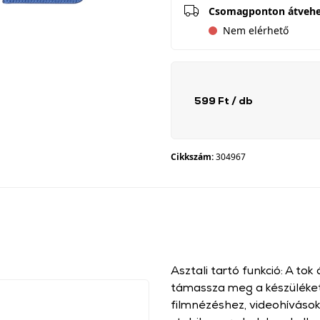
Csomagponton átveh
Nem elérhető
599 Ft
/ db
Cikkszám:
304967
Asztali tartó funkció: A to
támassza meg a készüléket
filmnézéshez, videohívások