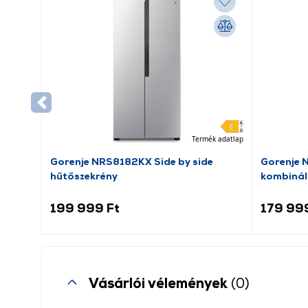
Termék adatlap
Gorenje NRS8182KX Side by side
Gorenje 
hűtőszekrény
kombinál
199 999 Ft
179 99
Vásárlói vélemények
(0)