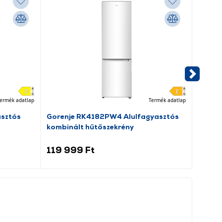
ermék adatlap
Termék adatlap
asztós
Gorenje RK4182PW4 Alulfagyasztós
Dreame
kombinált hűtőszekrény
porsz
119 999 Ft
69 9