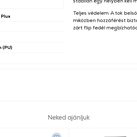
stabilan egy helyben kell 
Teljes védelem: A tok belső
 Plus
miközben hozzáférést bizt
zárt flip fedél megbízhatóa
n (PU)
Neked ajánljuk