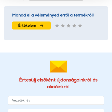
használatával Ön elfogadja a cookie-k használatát.
További információk:
ÁSZF
és
Adatvédelem
Mondd el a véleményed erről a termékről!
Értékelem
Értesülj elsőként újdonságainkról és
akcióinkról