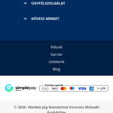
ÜGYFÉLSZOLGÁLAT
KÖVESS MINKET
Rólunk
Karrier
Üzleteink
Blog
© 2026. Minden jog fenntartva! Euronics Műszaki
Áruházlánc