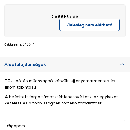
1 599 Ft
/ db
Jelenleg nem elérhető
Cikkszám:
313041
Alaptulajdonságok
TPU-ból és műanyagból készült, ujjlenyomatmentes és
finom tapintású
A beépített forgó támaszték lehetővé teszi az egykezes
kezelést és a több szögben történő támasztást
Gigapack