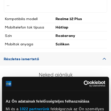
, ,
Kompatibilis modell
Realme 12 Plus
Mobiltelefon tok típusa
Hátlap
Szín
Rozéarany
Mobiltok anyaga
Szilikon
Részletes ismertető
Neked ajánljuk
Az Ön adatainak felelősségteljes felhasználása
Mi és a
1022 partnerünk
feldolgozzuk az Ön személyes