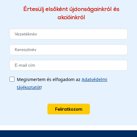
Értesülj elsőként újdonságainkról és
akcióinkról
Megismertem és elfogadom az
Adatvédelmi
tájékoztatót
!
Feliratkozom