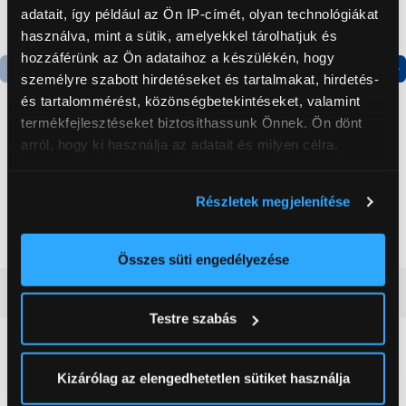
adatait, így például az Ön IP-címét, olyan technológiákat
használva, mint a sütik, amelyekkel tárolhatjuk és
hozzáférünk az Ön adataihoz a készülékén, hogy
személyre szabott hirdetéseket és tartalmakat, hirdetés-
Termék adatlap
Termék adatlap
és tartalommérést, közönségbetekintéseket, valamint
termékfejlesztéseket biztosíthassunk Önnek. Ön dönt
arról, hogy ki használja az adatait és milyen célra.
Gorenje NRS8182KX Side
Gorenje N619EAXL4
by side hűtőszekrény
Alulfagyasztós
Ha engedélyezi, a következőt is meg szeretnénk tenni:
kombinált hűtőszekrény
Részletek megjelenítése
Információgyűjtés az Ön földrajzi
199 999 Ft
179 999 Ft
elhelyezkedéséről pár méteres pontossággal
Az Ön készülékén beazonosítása annak konkrét
Összes süti engedélyezése
tulajdonságainak (ujjlenyomat) aktív ellenőrzésével
Vásárlói vélemények
(0)
Tudjon meg többet személyes adatainak feldolgozási
Testre szabás
módjairól és adja meg preferenciáit a
Részletek
pontban
. Bármikor módosíthatja vagy visszavonhatja a
0
Sütinyilatkozathoz való hozzájárulását.
Kizárólag az elengedhetetlen sütiket használja