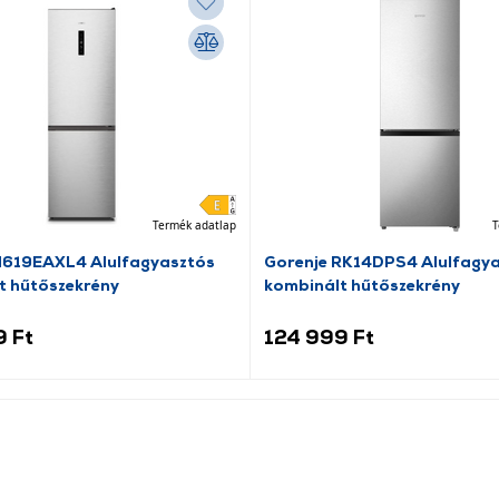
Termék adatlap
T
N619EAXL4 Alulfagyasztós
Gorenje RK14DPS4 Alulfagy
t hűtőszekrény
kombinált hűtőszekrény
9 Ft
124 999 Ft