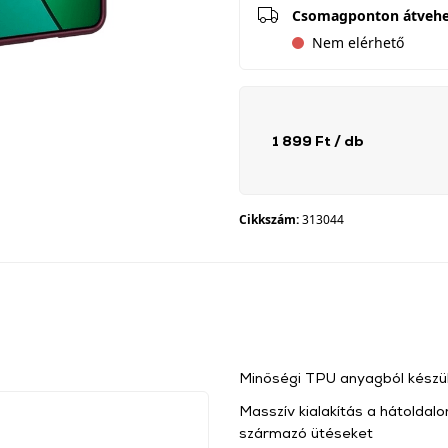
Csomagponton átveh
Nem elérhető
1 899 Ft
/ db
Cikkszám:
313044
Minőségi TPU anyagból készül
Masszív kialakítás a hátoldalo
származó ütéseket