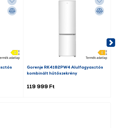
ermék adatlap
Termék adatlap
asztós
Gorenje RK4182PW4 Alulfagyasztós
Dreame
kombinált hűtőszekrény
porsz
119 999 Ft
69 9