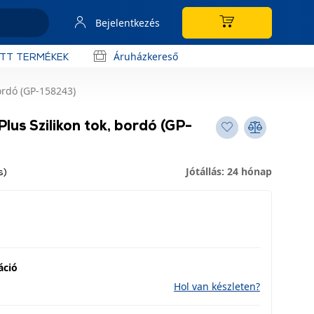
Bejelentkezés
Áruházkereső
OTT TERMÉKEK
ordó (GP-158243)
lus Szilikon tok, bordó (GP-
Jótállás: 24 hónap
s)
áció
Hol van készleten?