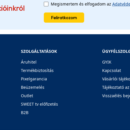
Megismertem és elfogadom az
Adatvéde
ióinkról
Feliratkozom
SZOLGÁLTATÁSOK
ÜGYFÉLSZOL
Áruhitel
GYIK
Termékbiztosítás
Kapcsolat
Pixelgarancia
Vásárlói tájék
Beüzemelés
Tájékoztató az
Outlet
Visszaélés bej
SWEET tv előfizetés
B2B