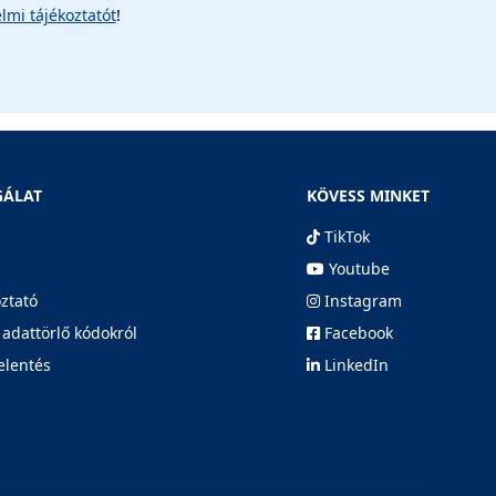
lmi tájékoztatót
!
GÁLAT
KÖVESS MINKET
TikTok
Youtube
oztató
Instagram
 adattörlő kódokról
Facebook
elentés
LinkedIn