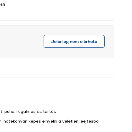
ető
Jelenleg nem elérhető
t, puha, rugalmas és tartós
n, hatékonyan képes elnyelni a véletlen leejtésből