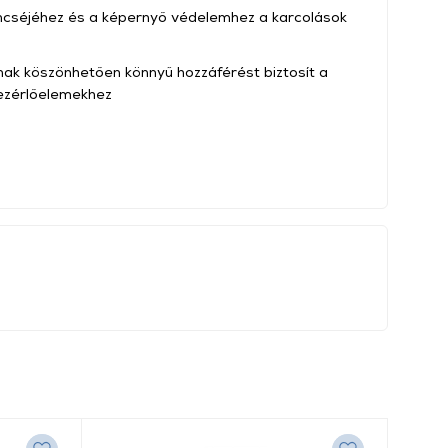
ncséjéhez és a képernyő védelemhez a karcolások
nak köszönhetően könnyű hozzáférést biztosít a
vezérlőelemekhez