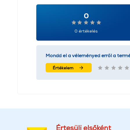
0
0 értékelés
Mondd el a véleményed erről a termé
Értékelem
Értesülj elsőként