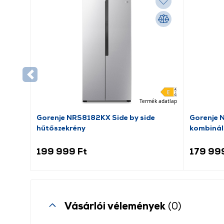
Termék adatlap
Gorenje NRS8182KX Side by side
Gorenje 
hűtőszekrény
kombinál
199 999 Ft
179 99
Vásárlói vélemények
(0)