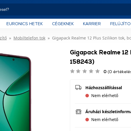
EURONICS HETEK
CÉGEKNEK
KARRIER
FELÚJÍT
zítő
Mobiltelefon tok
Gigapack Realme 12 Plus Szilikon tok, b
Gigapack Realme 12 P
158243)
0
(0 értékelé
Házhozszállítással
Nem elérhető
Áruházi készletinform
Nem elérhető