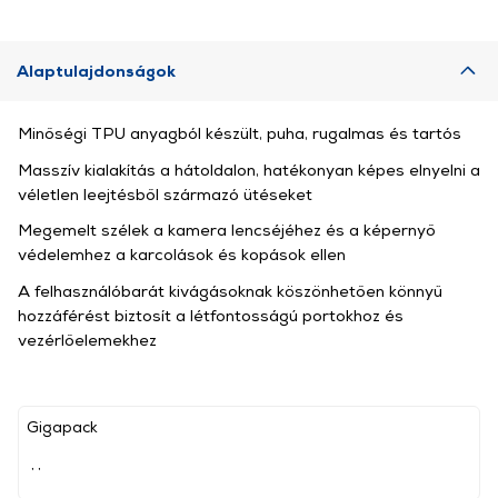
Alaptulajdonságok
Minőségi TPU anyagból készült, puha, rugalmas és tartós
Masszív kialakítás a hátoldalon, hatékonyan képes elnyelni a
véletlen leejtésből származó ütéseket
Megemelt szélek a kamera lencséjéhez és a képernyő
védelemhez a karcolások és kopások ellen
A felhasználóbarát kivágásoknak köszönhetően könnyű
hozzáférést biztosít a létfontosságú portokhoz és
vezérlőelemekhez
Gigapack
, ,