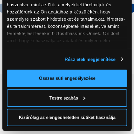
használva, mint a sütik, amelyekkel tárolhatjuk és
hozzáférünk az Ön adataihoz a készülékén, hogy
Termék adatlap
Termék adatlap
személyre szabott hirdetéseket és tartalmakat, hirdetés-
és tartalommérést, közönségbetekintéseket, valamint
termékfejlesztéseket biztosíthassunk Önnek. Ön dönt
Gorenje NRS8182KX Side
Gorenje N619EAXL4
arról, hogy ki használja az adatait és milyen célra.
by side hűtőszekrény
Alulfagyasztós
kombinált hűtőszekrény
Ha engedélyezi, a következőt is meg szeretnénk tenni:
199 999 Ft
179 999 Ft
Részletek megjelenítése
Információgyűjtés az Ön földrajzi
elhelyezkedéséről pár méteres pontossággal
Az Ön készülékén beazonosítása annak konkrét
Összes süti engedélyezése
Vásárlói vélemények
(0)
tulajdonságainak (ujjlenyomat) aktív ellenőrzésével
Tudjon meg többet személyes adatainak feldolgozási
Testre szabás
módjairól és adja meg preferenciáit a
Részletek
0
pontban
. Bármikor módosíthatja vagy visszavonhatja a
Sütinyilatkozathoz való hozzájárulását.
Kizárólag az elengedhetetlen sütiket használja
0 értékelés
Az Eunonics.hu webáruházunk ún. süti vagy cookie file-