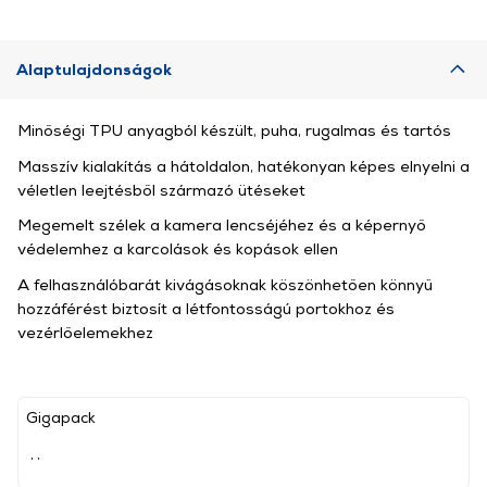
Alaptulajdonságok
Minőségi TPU anyagból készült, puha, rugalmas és tartós
Masszív kialakítás a hátoldalon, hatékonyan képes elnyelni a
véletlen leejtésből származó ütéseket
Megemelt szélek a kamera lencséjéhez és a képernyő
védelemhez a karcolások és kopások ellen
A felhasználóbarát kivágásoknak köszönhetően könnyű
hozzáférést biztosít a létfontosságú portokhoz és
vezérlőelemekhez
Gigapack
, ,