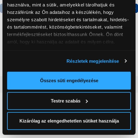
használva, mint a sütik, amelyekkel tárolhatjuk és
hozzáférünk az Ön adataihoz a készülékén, hogy
Termék adatlap
Termék adatlap
személyre szabott hirdetéseket és tartalmakat, hirdetés-
és tartalommérést, közönségbetekintéseket, valamint
termékfejlesztéseket biztosíthassunk Önnek. Ön dönt
Gorenje NRS8182KX Side
Gorenje N619EAXL4
arról, hogy ki használja az adatait és milyen célra.
by side hűtőszekrény
Alulfagyasztós
kombinált hűtőszekrény
Ha engedélyezi, a következőt is meg szeretnénk tenni:
199 999 Ft
179 999 Ft
Részletek megjelenítése
Információgyűjtés az Ön földrajzi
elhelyezkedéséről pár méteres pontossággal
Az Ön készülékén beazonosítása annak konkrét
Összes süti engedélyezése
Vásárlói vélemények
(0)
tulajdonságainak (ujjlenyomat) aktív ellenőrzésével
Tudjon meg többet személyes adatainak feldolgozási
Testre szabás
módjairól és adja meg preferenciáit a
Részletek
0
pontban
. Bármikor módosíthatja vagy visszavonhatja a
Sütinyilatkozathoz való hozzájárulását.
Kizárólag az elengedhetetlen sütiket használja
0 értékelés
Az Eunonics.hu webáruházunk ún. süti vagy cookie file-