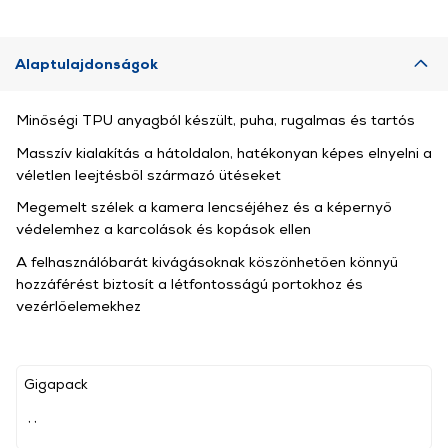
Alaptulajdonságok
Minőségi TPU anyagból készült, puha, rugalmas és tartós
Masszív kialakítás a hátoldalon, hatékonyan képes elnyelni a
véletlen leejtésből származó ütéseket
Megemelt szélek a kamera lencséjéhez és a képernyő
védelemhez a karcolások és kopások ellen
A felhasználóbarát kivágásoknak köszönhetően könnyű
hozzáférést biztosít a létfontosságú portokhoz és
vezérlőelemekhez
Gigapack
, ,