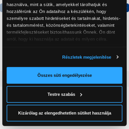
használva, mint a sütik, amelyekkel tárolhatjuk és
hozzáférünk az Ön adataihoz a készülékén, hogy
Termék adatlap
Termék adatlap
személyre szabott hirdetéseket és tartalmakat, hirdetés-
és tartalommérést, közönségbetekintéseket, valamint
termékfejlesztéseket biztosíthassunk Önnek. Ön dönt
Gorenje NRS8182KX Side
Gorenje N619EAXL4
arról, hogy ki használja az adatait és milyen célra.
by side hűtőszekrény
Alulfagyasztós
kombinált hűtőszekrény
Ha engedélyezi, a következőt is meg szeretnénk tenni:
199 999 Ft
179 999 Ft
Részletek megjelenítése
Információgyűjtés az Ön földrajzi
elhelyezkedéséről pár méteres pontossággal
Az Ön készülékén beazonosítása annak konkrét
Összes süti engedélyezése
Vásárlói vélemények
(0)
tulajdonságainak (ujjlenyomat) aktív ellenőrzésével
Tudjon meg többet személyes adatainak feldolgozási
Testre szabás
módjairól és adja meg preferenciáit a
Részletek
0
pontban
. Bármikor módosíthatja vagy visszavonhatja a
Sütinyilatkozathoz való hozzájárulását.
Kizárólag az elengedhetetlen sütiket használja
0 értékelés
Az Eunonics.hu webáruházunk ún. süti vagy cookie file-