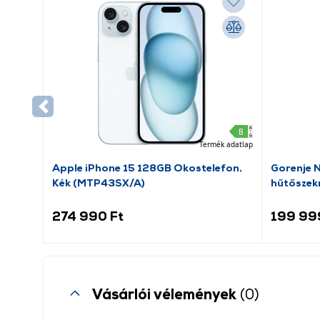
Termék adatlap
Apple iPhone 15 128GB Okostelefon,
Gorenje 
Kék (MTP43SX/A)
hűtőszek
274 990 Ft
199 99
Vásárlói vélemények
(0)