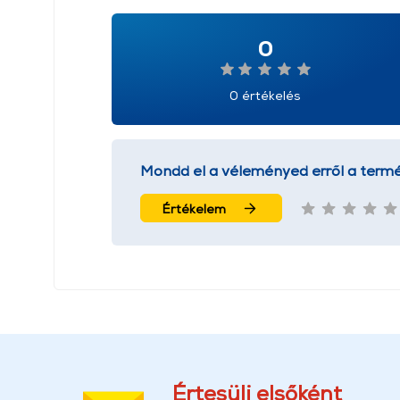
0
0 értékelés
Mondd el a véleményed erről a termé
Értékelem
Értesülj elsőként