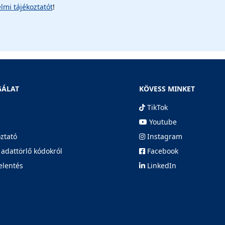
lmi tájékoztatót
!
GÁLAT
KÖVESS MINKET
TikTok
Youtube
oztató
Instagram
 adattörlő kódokról
Facebook
elentés
LinkedIn