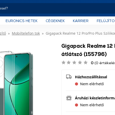
EURONICS HETEK
CÉGEKNEK
KARRIER
FELÚJÍT
zítő
Mobiltelefon tok
Gigapack Realme 12 Pro/Pro Plus Szilikon
Gigapack Realme 12 P
átlátszó (155796)
0
(0 értékelé
Házhozszállítással
Nem elérhető
Áruházi készletinform
Nem elérhető