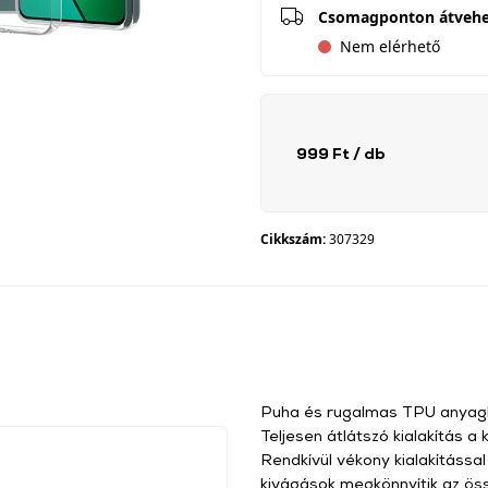
Csomagponton átveh
Nem elérhető
999 Ft
/ db
Cikkszám:
307329
Puha és rugalmas TPU anyagból
Teljesen átlátszó kialakítás 
Rendkívül vékony kialakítássa
kivágások megkönnyítik az öss