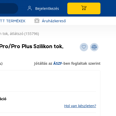
Bejelentkezés
Áruházkereső
OTT TERMÉKEK
 tok, átlátszó (155796)
ro/Pro Plus Szilikon tok,
Jótállás az
ÁSZF
-ben foglaltak szerint
s)
áció
Hol van készleten?