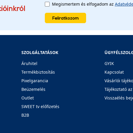
Megismertem és elfogadom az
Adatvéde
ióinkról
Feliratkozom
SZOLGÁLTATÁSOK
ÜGYFÉLSZOL
Áruhitel
GYIK
Termékbiztosítás
Kapcsolat
Pixelgarancia
Vásárlói tájék
Beüzemelés
Tájékoztató az
Outlet
Visszaélés bej
SWEET tv előfizetés
B2B