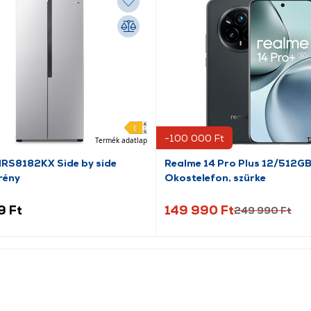
-100 000 Ft
Termék adatlap
T
NRS8182KX Side by side
Realme 14 Pro Plus 12/512G
rény
Okostelefon, szürke
9 Ft
149 990 Ft
249 990 Ft