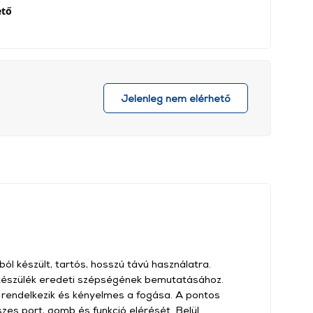
ető
Jelenleg nem elérhető
 készült, tartós, hosszú távú használatra.
a készülék eredeti szépségének bemutatásához.
l rendelkezik és kényelmes a fogása. A pontos
zes port, gomb és funkció elérését. Belül