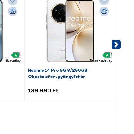
ermék adatlap
Termék adatlap
B
Realme 14 Pro 5G 8/256GB
Goren
Okostelefon, gyöngyfehér
kombin
139 990 Ft
119 