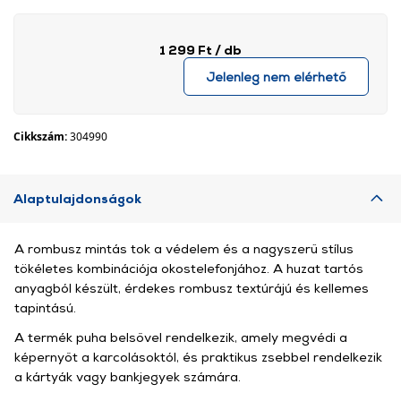
1 299 Ft
/ db
Jelenleg nem elérhető
Cikkszám:
304990
Alaptulajdonságok
A rombusz mintás tok a védelem és a nagyszerű stílus
tökéletes kombinációja okostelefonjához. A huzat tartós
anyagból készült, érdekes rombusz textúrájú és kellemes
tapintású.
A termék puha belsővel rendelkezik, amely megvédi a
képernyőt a karcolásoktól, és praktikus zsebbel rendelkezik
a kártyák vagy bankjegyek számára.