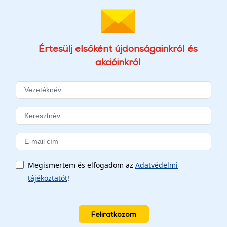
Értesülj elsőként újdonságainkról és
akcióinkról
Megismertem és elfogadom az
Adatvédelmi
tájékoztatót
!
Feliratkozom