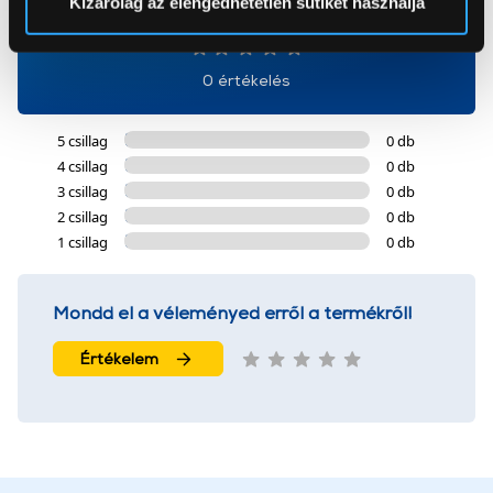
Kizárólag az elengedhetetlen sütiket használja
0
Az Eunonics.hu webáruházunk ún. süti vagy cookie file-
okat használ, melyeket az Ön gépén tárol a rendszer. A
0 értékelés
cookie-k személyazonosítására nem alkalmasak,
szolgáltatásaink biztosításához szükségesek. Az oldal
5 csillag
0 db
használatával Ön elfogadja a cookie-k használatát.
4 csillag
0 db
További információk:
ÁSZF
és
Adatvédelem
3 csillag
0 db
2 csillag
0 db
1 csillag
0 db
Mondd el a véleményed erről a termékről!
Értékelem