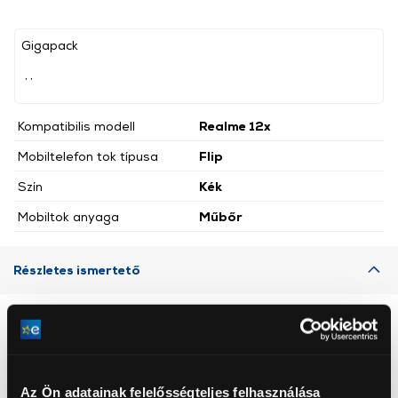
Gigapack
, ,
Kompatibilis modell
Realme 12x
Mobiltelefon tok típusa
Flip
Szín
Kék
Mobiltok anyaga
Műbőr
Részletes ismertető
Neked ajánljuk
Az Ön adatainak felelősségteljes felhasználása