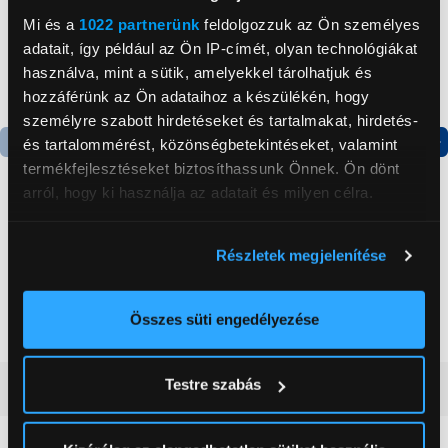
Mi és a
1022 partnerünk
feldolgozzuk az Ön személyes
adatait, így például az Ön IP-címét, olyan technológiákat
használva, mint a sütik, amelyekkel tárolhatjuk és
hozzáférünk az Ön adataihoz a készülékén, hogy
személyre szabott hirdetéseket és tartalmakat, hirdetés-
és tartalommérést, közönségbetekintéseket, valamint
termékfejlesztéseket biztosíthassunk Önnek. Ön dönt
Termék adatlap
Termék adatlap
arról, hogy ki használja az adatait és milyen célra.
Gorenje NRS8182KX Side
Gorenje N619EAXL4
Ha engedélyezi, a következőt is meg szeretnénk tenni:
Részletek megjelenítése
by side hűtőszekrény
Alulfagyasztós
Információgyűjtés az Ön földrajzi
kombinált hűtőszekrény
elhelyezkedéséről pár méteres pontossággal
199 999 Ft
179 999 Ft
Az Ön készülékén beazonosítása annak konkrét
Összes süti engedélyezése
tulajdonságainak (ujjlenyomat) aktív ellenőrzésével
Tudjon meg többet személyes adatainak feldolgozási
Testre szabás
Vásárlói vélemények
(0)
módjairól és adja meg preferenciáit a
Részletek
pontban
. Bármikor módosíthatja vagy visszavonhatja a
Sütinyilatkozathoz való hozzájárulását.