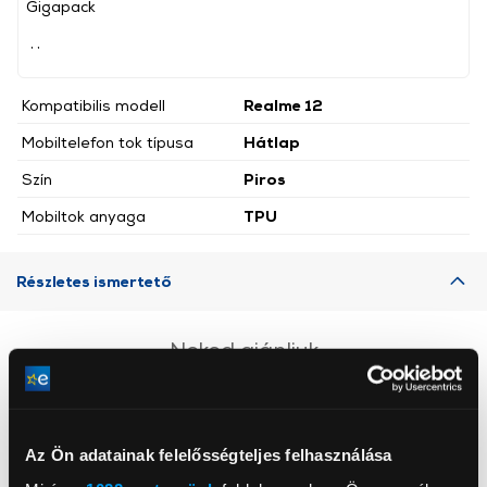
Gigapack
, ,
Kompatibilis modell
Realme 12
Mobiltelefon tok típusa
Hátlap
Szín
Piros
Mobiltok anyaga
TPU
Részletes ismertető
Neked ajánljuk
Az Ön adatainak felelősségteljes felhasználása