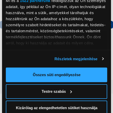
Mi és a
1022 partnerünk
feldolgozzuk az Ön személyes
adatait, így például az Ön IP-címét, olyan technológiákat
használva, mint a sütik, amelyekkel tárolhatjuk és
hozzáférünk az Ön adataihoz a készülékén, hogy
személyre szabott hirdetéseket és tartalmakat, hirdetés-
és tartalommérést, közönségbetekintéseket, valamint
Termék adatlap
Termék adatlap
termékfejlesztéseket biztosíthassunk Önnek. Ön dönt
arról, hogy ki használja az adatait és milyen célra.
Gorenje NRS8182KX Side
Gorenje N619EAXL4
by side hűtőszekrény
Alulfagyasztós
Ha engedélyezi, a következőt is meg szeretnénk tenni:
Részletek megjelenítése
kombinált hűtőszekrény
Információgyűjtés az Ön földrajzi
199 999 Ft
179 999 Ft
elhelyezkedéséről pár méteres pontossággal
Az Ön készülékén beazonosítása annak konkrét
Összes süti engedélyezése
tulajdonságainak (ujjlenyomat) aktív ellenőrzésével
Vásárlói vélemények
(0)
Tudjon meg többet személyes adatainak feldolgozási
Testre szabás
módjairól és adja meg preferenciáit a
Részletek
pontban
. Bármikor módosíthatja vagy visszavonhatja a
0
Sütinyilatkozathoz való hozzájárulását.
Kizárólag az elengedhetetlen sütiket használja