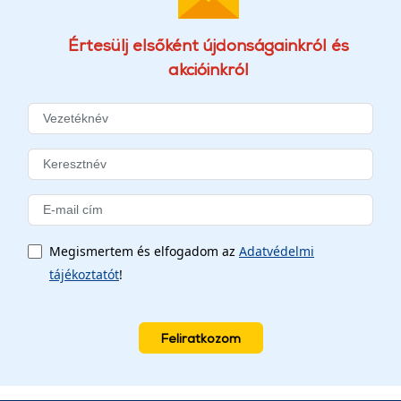
Értesülj elsőként újdonságainkról és
akcióinkról
Megismertem és elfogadom az
Adatvédelmi
tájékoztatót
!
Feliratkozom