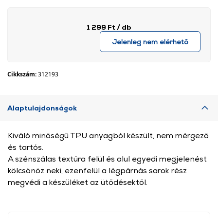
1 299 Ft
/ db
Jelenleg nem elérhető
Cikkszám:
312193
Alaptulajdonságok
Kiváló minőségű TPU anyagból készült, nem mérgező
és tartós.
A szénszálas textúra felül és alul egyedi megjelenést
kölcsönöz neki, ezenfelül a légpárnás sarok rész
megvédi a készüléket az ütődésektől.