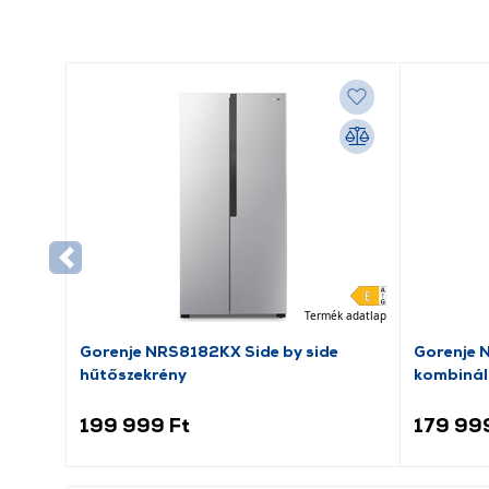
Termék adatlap
Gorenje NRS8182KX Side by side
Gorenje 
hűtőszekrény
kombinál
199 999 Ft
179 99