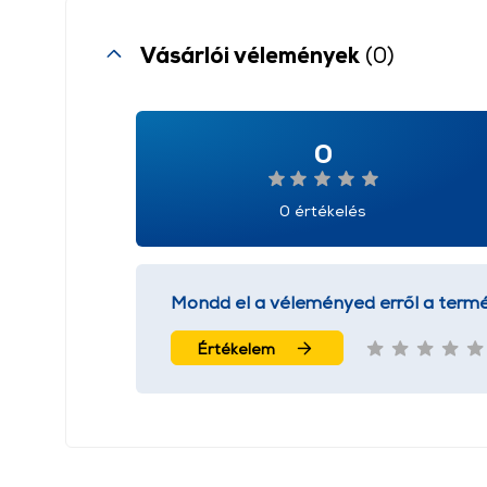
Vásárlói vélemények
(0)
0
0 értékelés
Mondd el a véleményed erről a termé
Értékelem