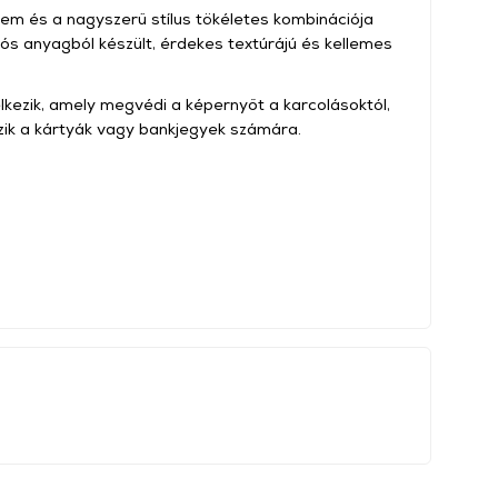
em és a nagyszerű stílus tökéletes kombinációja
tós anyagból készült, érdekes textúrájú és kellemes
kezik, amely megvédi a képernyőt a karcolásoktól,
zik a kártyák vagy bankjegyek számára.