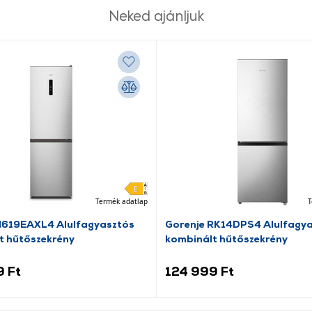
Neked ajánljuk
Termék adatlap
T
N619EAXL4 Alulfagyasztós
Gorenje RK14DPS4 Alulfagy
t hűtőszekrény
kombinált hűtőszekrény
9 Ft
124 999 Ft