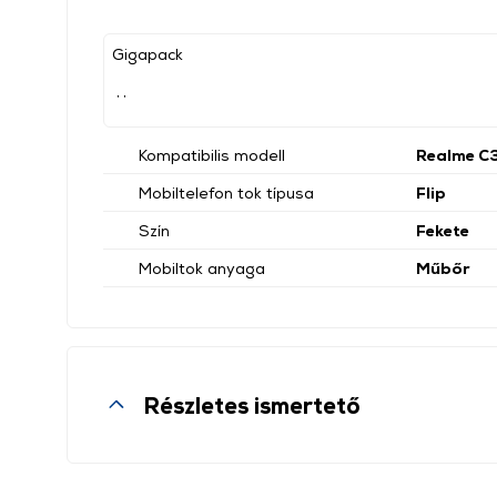
Gigapack
, ,
Kompatibilis modell
Realme C
Mobiltelefon tok típusa
Flip
Szín
Fekete
Mobiltok anyaga
Műbőr
Részletes ismertető