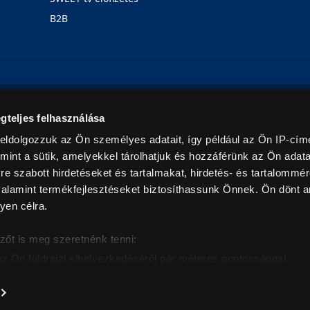
B2B
Rólunk
Karrier
Üzleteink
Blog
gteljes felhasználása
eldolgozzuk az Ön személyes adatait, így például az Ön IP-címé
mint a sütik, amelyekkel tárolhatjuk és hozzáférünk az Ön adat
e szabott hirdetéseket és tartalmakat, hirdetés- és tartalommér
alamint termékfejlesztéseket biztosíthassunk Önnek. Ön dönt ar
yen célra.
© 2026. Minden jog fenntartva! Euronics Műszaki Áruházlánc
zőt is meg szeretnénk tenni:
az Ön földrajzi elhelyezkedéséről pár méteres pontossággal
eazonosítása annak konkrét tulajdonságainak (ujjlenyomat) akt
intban értendők és az ÁFA-t tartalmazzák. Csak háztartásban használatos mennyiségeket szolg
árak, képek leírások tájékoztató jellegűek, és nem minősülnek ajánlattételnek, az esetleges p
nem vállalunk felelősséget.