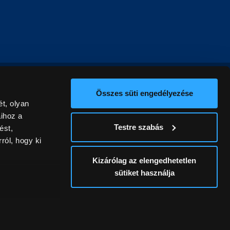
Összes süti engedélyezése
t, olyan
aihoz a
Testre szabás
ést,
ról, hogy ki
Kizárólag az elengedhetetlen
sütiket használja
ív
álunk ki. A
ontatlanságért