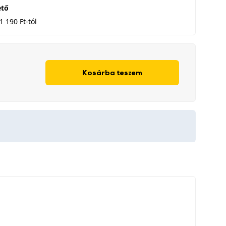
ető
1 190 Ft-tól
Kosárba teszem