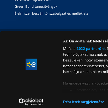
Green Bond tanúsítványok
Élelmiszer beszállítói szabályzat és melléklete
Az Ön adatainak felelőssé
Mi és a
1022 partnerünk
f
technológiákat használva, 
készülékén, hogy személyr
közönségbetekintéseket, v
használja az adatait és mil
Ha engedélyezi, a követke
Információgyűjtés 
Az Ön készülékén b
Áraink for
ellenőrzésével
Részletek megjelenítése
feltüntetett 