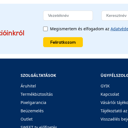
Megismertem és elfogadom az
Adatvéde
ióinkról
Feliratkozom
SZOLGÁLTATÁSOK
ÜGYFÉLSZOL
Áruhitel
GYIK
Termékbiztosítás
Kapcsolat
Pixelgarancia
Vásárlói tájék
Beüzemelés
Tájékoztató az
Outlet
Visszaélés bej
SWEET tv előfizetés