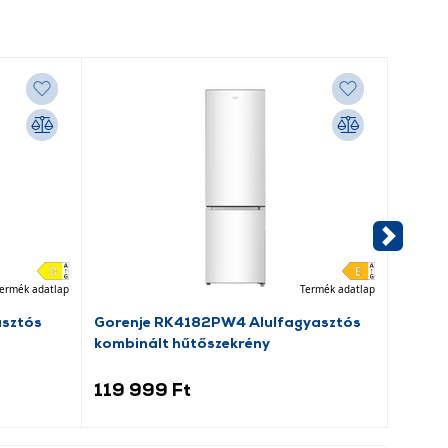
ermék adatlap
Termék adatlap
asztós
Gorenje RK4182PW4 Alulfagyasztós
Dreame
kombinált hűtőszekrény
porsz
119 999 Ft
69 9