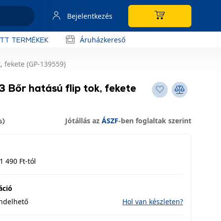
Bejelentkezés
Áruházkereső
OTT TERMÉKEK
, fekete (GP-139559)
Bőr hatású flip tok, fekete
Jótállás az
ÁSZF
-ben foglaltak szerint
s)
1 490 Ft-tól
áció
endelhető
Hol van készleten?