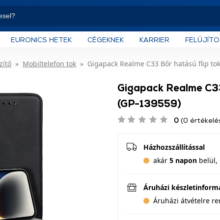
EURONICS HETEK
CÉGEKNEK
KARRIER
FELÚJÍT
zítő
Mobiltelefon tok
Gigapack Realme C33 Bőr hatású flip tok
Gigapack Realme C33 
(GP-139559)
0
(0 értékelé
Házhozszállítással
akár
5 napon
belül, 
Áruházi készletinform
Áruházi átvételre r