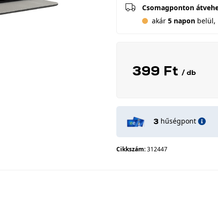
Csomagponton átveh
akár
5 napon
belül, 
399 Ft
/ db
hűségpont
3
Cikkszám:
312447