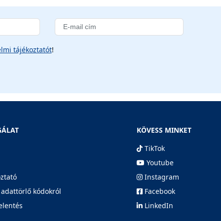
lmi tájékoztatót
!
GÁLAT
KÖVESS MINKET
TikTok
Youtube
oztató
Instagram
 adattörlő kódokról
Facebook
elentés
LinkedIn