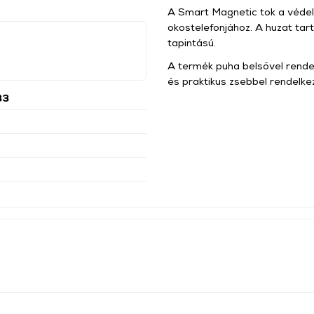
A Smart Magnetic tok a védel
okostelefonjához. A huzat tar
tapintású.
A termék puha belsővel rendel
és praktikus zsebbel rendelke
33