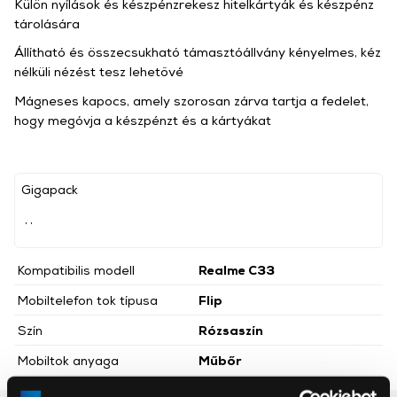
Külön nyílások és készpénzrekesz hitelkártyák és készpénz
tárolására
Állítható és összecsukható támasztóállvány kényelmes, kéz
nélküli nézést tesz lehetővé
Mágneses kapocs, amely szorosan zárva tartja a fedelet,
hogy megóvja a készpénzt és a kártyákat
Gigapack
, ,
Kompatibilis modell
Realme C33
Mobiltelefon tok típusa
Flip
Szín
Rózsaszín
Mobiltok anyaga
Műbőr