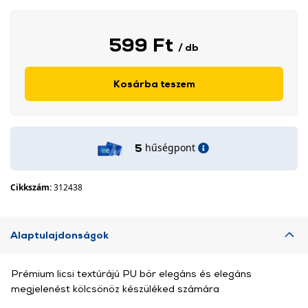
599 Ft
/ db
Kosárba teszem
hűségpont
5
Cikkszám:
312438
Alaptulajdonságok
Prémium licsi textúrájú PU bőr elegáns és elegáns
megjelenést kölcsönöz készüléked számára