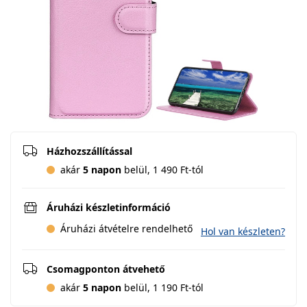
Házhozszállítással
akár
5 napon
belül, 1 490 Ft-tól
Áruházi készletinformáció
Áruházi átvételre rendelhető
Hol van készleten?
Csomagponton átvehető
akár
5 napon
belül, 1 190 Ft-tól