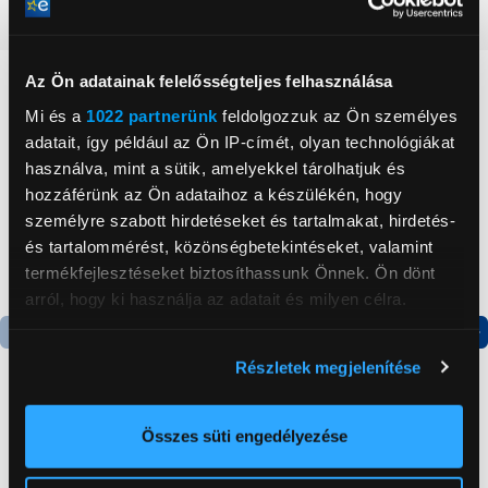
Részletes ismertető
Az Ön adatainak felelősségteljes felhasználása
Neked ajánljuk
Mi és a
1022 partnerünk
feldolgozzuk az Ön személyes
adatait, így például az Ön IP-címét, olyan technológiákat
használva, mint a sütik, amelyekkel tárolhatjuk és
hozzáférünk az Ön adataihoz a készülékén, hogy
személyre szabott hirdetéseket és tartalmakat, hirdetés-
és tartalommérést, közönségbetekintéseket, valamint
termékfejlesztéseket biztosíthassunk Önnek. Ön dönt
arról, hogy ki használja az adatait és milyen célra.
Ha engedélyezi, a következőt is meg szeretnénk tenni:
Termék adatlap
Termék adatlap
Részletek megjelenítése
Információgyűjtés az Ön földrajzi
elhelyezkedéséről pár méteres pontossággal
Az Ön készülékén beazonosítása annak konkrét
Összes süti engedélyezése
Gorenje NRS8182KX Side
Gorenje N619EAXL4
tulajdonságainak (ujjlenyomat) aktív ellenőrzésével
by side hűtőszekrény
Alulfagyasztós
kombinált hűtőszekrény