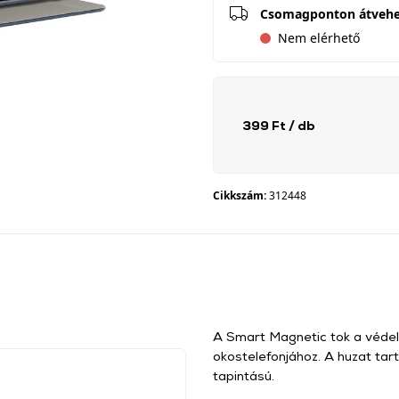
Csomagponton átveh
Nem elérhető
399 Ft
/ db
Cikkszám:
312448
A Smart Magnetic tok a védel
okostelefonjához. A huzat tar
tapintású.