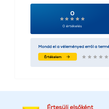
0
0 értékelés
Mondd el a véleményed erről a termé
Értékelem
Értesülj elsőként