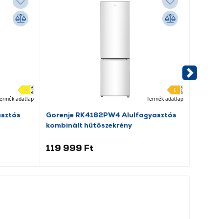
ermék adatlap
Termék adatlap
asztós
Gorenje RK4182PW4 Alulfagyasztós
Dreame
kombinált hűtőszekrény
porsz
119 999 Ft
69 9