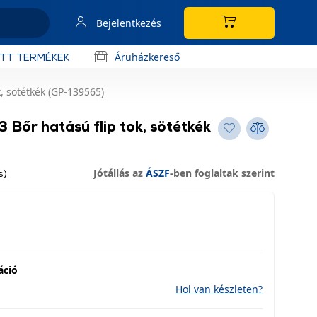
Bejelentkezés
Áruházkereső
OTT TERMÉKEK
, sötétkék (GP-139565)
Bőr hatású flip tok, sötétkék
Jótállás az
ÁSZF
-ben foglaltak szerint
s)
áció
Hol van készleten?