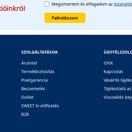
Megismertem és elfogadom az
Adatvéde
ióinkról
Feliratkozom
SZOLGÁLTATÁSOK
ÜGYFÉLSZOL
Áruhitel
GYIK
Termékbiztosítás
Kapcsolat
Pixelgarancia
Vásárlói tájék
Beüzemelés
Tájékoztató az
Outlet
Visszaélés bej
SWEET tv előfizetés
B2B