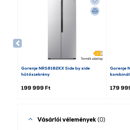
Termék adatlap
Gorenje NRS8182KX Side by side
Gorenje 
hűtőszekrény
kombinál
199 999 Ft
179 99
Vásárlói vélemények
(0)