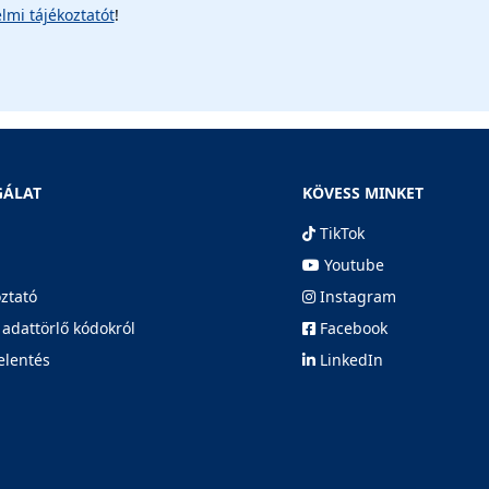
lmi tájékoztatót
!
GÁLAT
KÖVESS MINKET
TikTok
Youtube
oztató
Instagram
 adattörlő kódokról
Facebook
elentés
LinkedIn