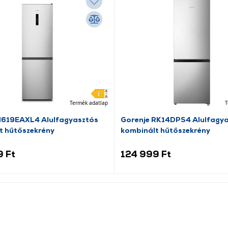
Termék adatlap
T
N619EAXL4 Alulfagyasztós
Gorenje RK14DPS4 Alulfagy
t hűtőszekrény
kombinált hűtőszekrény
9 Ft
124 999 Ft