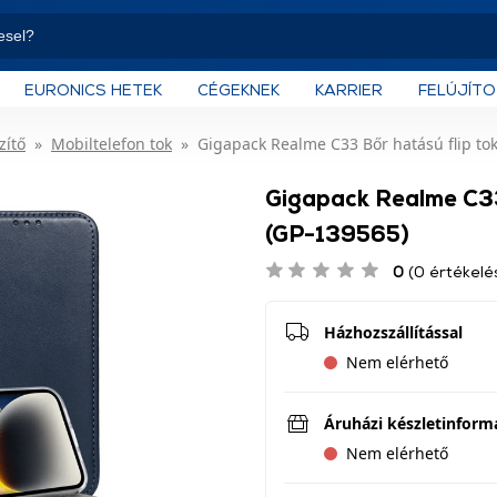
EURONICS HETEK
CÉGEKNEK
KARRIER
FELÚJÍT
zítő
Mobiltelefon tok
Gigapack Realme C33 Bőr hatású flip tok
Gigapack Realme C33 
(GP-139565)
0
(0 értékelé
Házhozszállítással
Nem elérhető
Áruházi készletinform
Nem elérhető