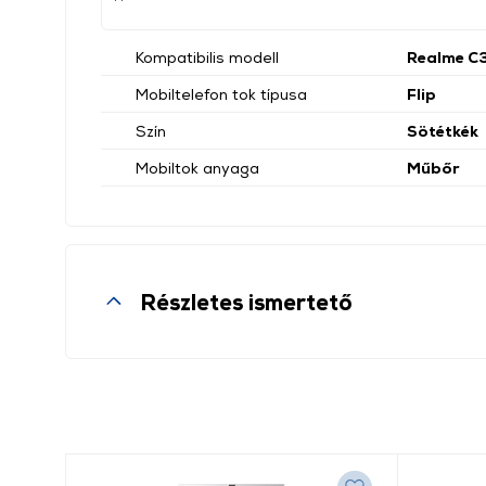
Kompatibilis modell
Realme C
Mobiltelefon tok típusa
Flip
Szín
Sötétkék
Mobiltok anyaga
Műbőr
Részletes ismertető